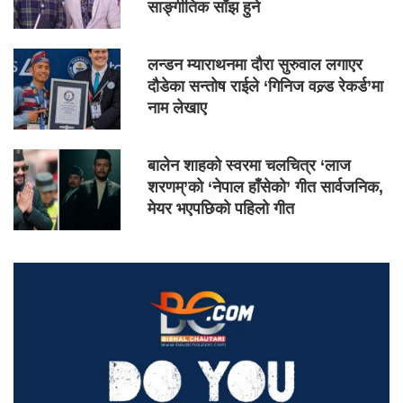
साङ्गीतिक साँझ हुने
लन्डन म्याराथनमा दौरा सुरुवाल लगाएर
दौडेका सन्तोष राईले ‘गिनिज वल्र्ड रेकर्ड’मा
नाम लेखाए
बालेन शाहको स्वरमा चलचित्र ‘लाज
शरणम्’को ‘नेपाल हाँसेको’ गीत सार्वजनिक,
मेयर भएपछिको पहिलो गीत