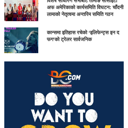
विशेष साधारण सभाबाट तामाङ सोसाइटी
अफ अमेरिकाको कार्यसमिति विघटन: चाँदनी
लामाको नेतृत्वमा अन्तरिम समिति गठन
कान्समा इतिहास रचेको ‘इलिफेन्ट्स इन द
फग’को ट्रेलर सार्वजनिक