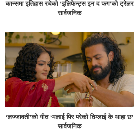
कान्समा इतिहास रचेको ‘इलिफेन्ट्स इन द फग’को ट्रेलर
सार्वजनिक
‘लज्जावती’को गीत ‘मलाई पिर परेको तिम्लाई के थाहा छ’
सार्वजनिक