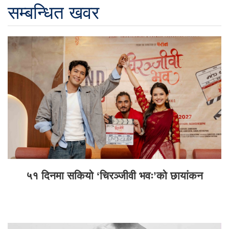
सम्बन्धित खवर
५१ दिनमा सकियो ‘चिरञ्जीवी भवः’को छायांकन