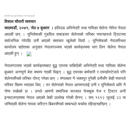
selena-gomez-ni-nepal
विशाल चौतारी समाचार
काठमाडौं, २०७१, जेठ ७ बुधवार ।
हलिउड अभिनेत्री तथा गायिका सेलेना गोमेज नेपाल
आएकी छन् । युनिसेफकी गुडविल एम्बाडसर सेलेनाको तस्बिर फ्यानहरुले ट्विटरमा
सार्वजनिक गरेपछि उनी आएको समाचार खुलेको थियो । युनिसेफको नेपालस्थित
कार्यालय स्रोतका अनुसार नेपालगञ्जमा भएको कार्यक्रममा भाग लिन सेलेना नेपाल
आएकी हुन् ।
नेपालगञ्जमा भएको कार्यक्रमबाट बुद्ध एयरमा फकिर्एकी अभिनेत्री तथा गायिका सेलेना
बुधबार अन्नपूर्ण बेस क्याम्प गएकी थिइन् । बुद्ध एयरका कर्मचारी र एयरहोस्टेजले पनि
सेलेनासँगको तस्बिर पोस्ट् गरेका छन् । मंगलबार नै भक्तपुर पुगेकी उनीसँग केही फ्यानले
तस्बिर खिच्न भ्याएका थिए । तर सेलेनाको नेपाल आगमनलाई उनी र युनिसेफले अति नै
गोप्य राखेको छ । उनले आफ्नो समाजिक सञ्जाल फेसबुक पेज र ट्विटर अनी
इन्सटलग्राममा नेपाल आएको केही उल्लेख गरेकी छैनन् । सन् १९९२ जुलाई २२ मा
जन्मिएकी सेलेना गायक जस्टिन बिबरसँगको सम्बन्धले चर्चामा रहिरहन्छन्छिन् ।