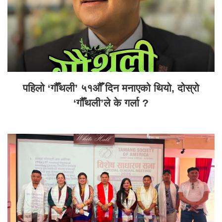
पहिलो ‘गौँथली’ ५१औँ दिन मनाएको थियो, दोस्रो
‘गौँथली’ले के गर्ला ?