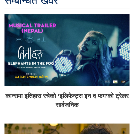
सम्बन्धित खवर
कान्समा इतिहास रचेको ‘इलिफेन्ट्स इन द फग’को ट्रेलर
सार्वजनिक