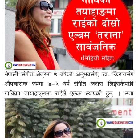
नेपाली संगीत क्षेत्रमा ७ वर्षको अनुभवसंगै, डा. किरातसंग
औपचारीक रुपमा ४–५ वर्ष संगीत क्लास लिइसकेपछी
गायिका तायाहाङ्गमा राईले एल्बम ल्याएकी हुन् ।
उता