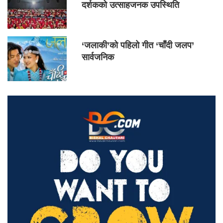
दर्शकको उत्साहजनक उपस्थिति
‘जलाकी’को पहिलो गीत ‘चाँदी जलप’
सार्वजनिक