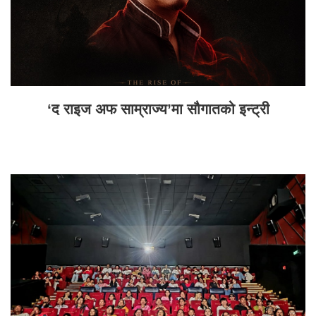
‘द राइज अफ साम्राज्य’मा सौगातको इन्ट्री