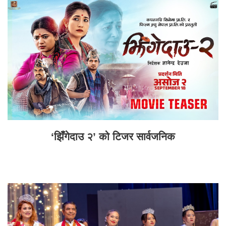
‘झिँगेदाउ २’ को टिजर सार्वजनिक