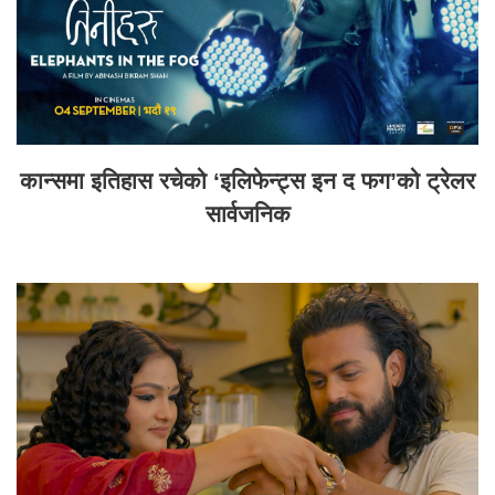
कान्समा इतिहास रचेको ‘इलिफेन्ट्स इन द फग’को ट्रेलर
सार्वजनिक