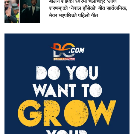
बालेन शाहको स्वरमा चलचित्र ‘लाज
शरणम्’को ‘नेपाल हाँसेको’ गीत सार्वजनिक,
मेयर भएपछिको पहिलो गीत