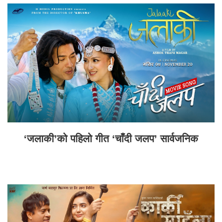
‘जलाकी’को पहिलो गीत ‘चाँदी जलप’ सार्वजनिक