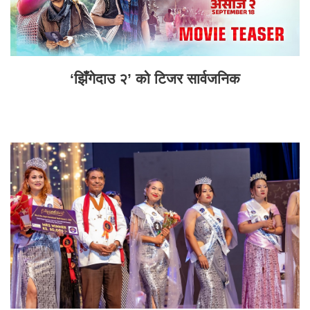
‘झिँगेदाउ २’ को टिजर सार्वजनिक