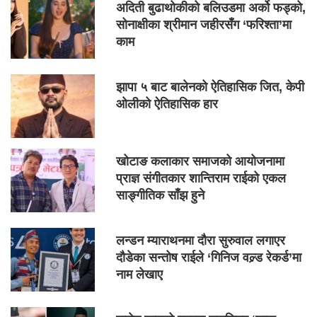
अदिती बुढाथोकीको बलिउडमा अर्को फड्को,
सोनाक्षीका श्रीमान जहीरसँग ‘फरिश्ता’मा
काम
झापा ५ बाट बालेनको ऐतिहासिक जित, केपी
ओलीको ऐतिहासिक हार
खोटाङ कलाकार समाजको आयोजनामा
प्राज्ञ संगीतकार शान्तिराम राईको एकल
साङ्गीतिक साँझ हुने
लन्डन म्याराथनमा दौरा सुरुवाल लगाएर
दौडेका सन्तोष राईले ‘गिनिज वल्र्ड रेकर्ड’मा
नाम लेखाए