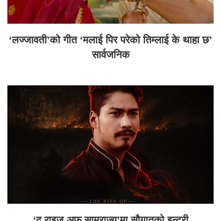
‘लज्जावती’को गीत ‘मलाई पिर परेको तिम्लाई के थाहा छ’
सार्वजनिक
‘द राइज अफ साम्राज्य’मा सौगातको इन्ट्री