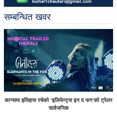
सम्बन्धित खवर
कान्समा इतिहास रचेको ‘इलिफेन्ट्स इन द फग’को ट्रेलर
सार्वजनिक