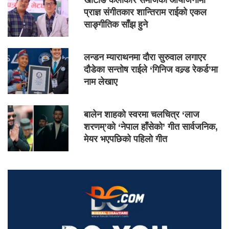
खोटाङ कलाकार समाजको आयोजनामा
प्राज्ञ संगीतकार शान्तिराम राईको एकल
साङ्गीतिक साँझ हुने
लन्डन म्याराथनमा दौरा सुरुवाल लगाएर
दौडेका सन्तोष राईले ‘गिनिज वल्र्ड रेकर्ड’मा
नाम लेखाए
बालेन शाहको स्वरमा चलचित्र ‘लाज
शरणम्’को ‘नेपाल हाँसेको’ गीत सार्वजनिक,
मेयर भएपछिको पहिलो गीत