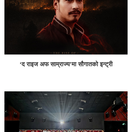
‘द राइज अफ साम्राज्य’मा सौगातको इन्ट्री