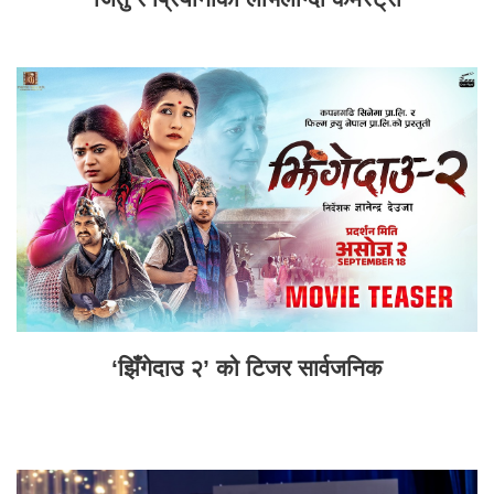
‘झिँगेदाउ २’ को टिजर सार्वजनिक