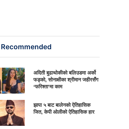
Recommended
अदिती बुढाथोकीको बलिउडमा अर्को
फड्को, सोनाक्षीका श्रीमान जहीरसँग
‘फरिश्ता’मा काम
झापा ५ बाट बालेनको ऐतिहासिक
जित, केपी ओलीको ऐतिहासिक हार