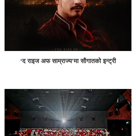
‘द राइज अफ साम्राज्य’मा सौगातको इन्ट्री