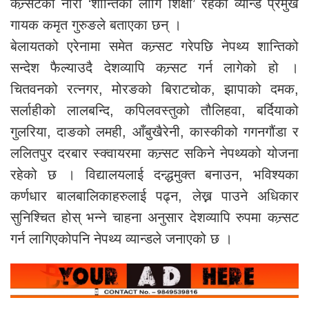
कन्र्सटको नारा ‘शान्तिका लागि शिक्षा’ रहेको व्यान्ड प्रमुख
गायक कमृत गुरुङले बताएका छन् ।
बेलायतको एरेनामा समेत कन्र्सट गरेपछि नेपथ्य शान्तिको
सन्देश फैल्याउदै देशव्यापि कन्र्सट गर्न लागेको हो ।
चितवनको रत्नगर, मोरङको बिराटचोक, झापाको दमक,
सर्लाहीको लालबन्दि, कपिलवस्तुको तौलिहवा, बर्दियाको
गुलरिया, दाङको लमही, आँबुखैरेनी, कास्कीको गगनगौंडा र
ललितपुर दरबार स्क्वायरमा कन्र्सट सकिने नेपथ्यको योजना
रहेको छ । विद्यालयलाई दन्द्धमुक्त बनाउन, भविश्यका
कर्णधार बालबालिकाहरुलाई पढ्न, लेख्न पाउने अधिकार
सुनिश्चित होस् भन्ने चाहना अनुसार देशव्यापि रुपमा कन्र्सट
गर्न लागिएकोपनि नेपथ्य व्यान्डले जनाएको छ ।