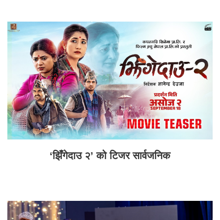
‘झिँगेदाउ २’ को टिजर सार्वजनिक