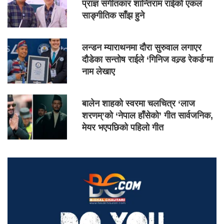
प्राज्ञ संगीतकार शान्तिराम राईको एकल
साङ्गीतिक साँझ हुने
लन्डन म्याराथनमा दौरा सुरुवाल लगाएर
दौडेका सन्तोष राईले ‘गिनिज वल्र्ड रेकर्ड’मा
नाम लेखाए
बालेन शाहको स्वरमा चलचित्र ‘लाज
शरणम्’को ‘नेपाल हाँसेको’ गीत सार्वजनिक,
मेयर भएपछिको पहिलो गीत