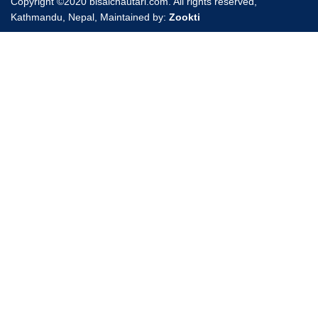
Copyright ©2020 bisalchautari.com. All rights reserved,
Kathmandu, Nepal, Maintained by:
Zookti