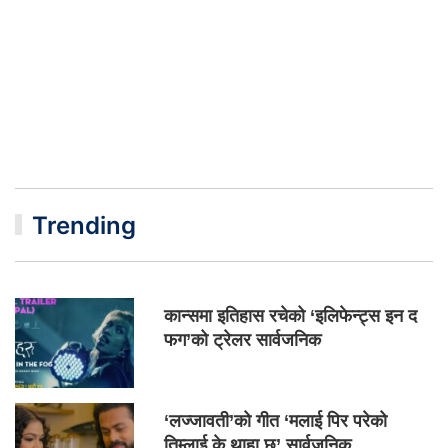
Trending
कान्समा इतिहास रचेको ‘इलिफेन्ट्स इन द
फग’को ट्रेलर सार्वजनिक
‘लज्जावती’को गीत ‘मलाई पिर परेको
तिम्लाई के थाहा छ’ सार्वजनिक