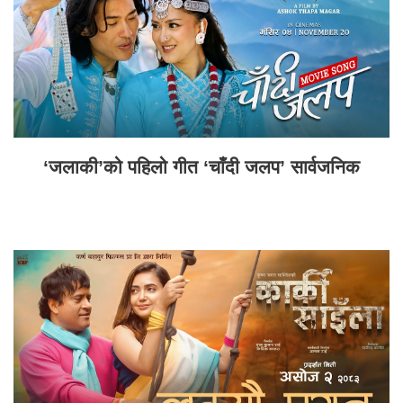
‘जलाकी’को पहिलो गीत ‘चाँदी जलप’ सार्वजनिक