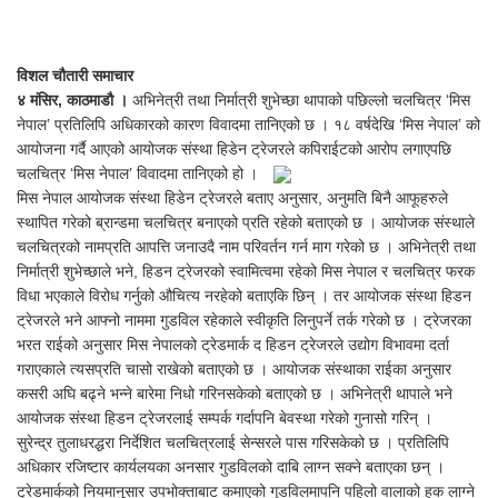
विशल चौतारी समाचार
४ मंसिर, काठमाडौ ।
अभिनेत्री तथा निर्मात्री शुभेच्छा थापाको पछिल्लो चलचित्र ‘मिस
नेपाल’ प्रतिलिपि अधिकारको कारण विवादमा तानिएको छ । १८ वर्षदेखि ‘मिस नेपाल’ को
आयोजना गर्दै आएको आयोजक संस्था हिडेन ट्रेजरले कपिराईटको आरोप लगाएपछि
चलचित्र ‘मिस नेपाल’ विवादमा तानिएको हो ।
मिस नेपाल आयोजक संस्था हिडेन ट्रेजरले बताए अनुसार, अनुमति बिनै आफूहरुले
स्थापित गरेको ब्रान्डमा चलचित्र बनाएको प्रति रहेको बताएको छ । आयोजक संस्थाले
चलचित्रको नामप्रति आपत्ति जनाउदै नाम परिवर्तन गर्न माग गरेको छ । अभिनेत्री तथा
निर्मात्री शुभेच्छाले भने, हिडन ट्रेजरको स्वामित्वमा रहेको मिस नेपाल र चलचित्र फरक
विधा भएकाले विरोध गर्नुको औचित्य नरहेको बताएकि छिन् । तर आयोजक संस्था हिडन
ट्रेजरले भने आफ्नो नाममा गुडविल रहेकाले स्वीकृति लिनुपर्ने तर्क गरेको छ । ट्रेजरका
भरत राईको अनुसार मिस नेपालको ट्रेडमार्क द हिडन ट्रेजरले उद्योग विभावमा दर्ता
गराएकाले त्यसप्रति चासो राखेको बताएको छ । आयोजक संस्थाका राईका अनुसार
कसरी अघि बढ्ने भन्ने बारेमा निधो गरिनसकेको बताएको छ । अभिनेत्री थापाले भने
आयोजक संस्था हिडन ट्रेजरलाई सम्पर्क गर्दापनि बेवस्था गरेको गुनासो गरिन् ।
सुरेन्द्र तुलाधरद्धरा निर्देशित चलचित्रलाई सेन्सरले पास गरिसकेको छ । प्रतिलिपि
अधिकार रजिष्टार कार्यलयका अनसार गुडविलको दाबि लाग्न सक्ने बताएका छन् ।
ट्रेडमार्कको नियमानुुसार उपभोक्ताबाट कमाएको गुडविलमापनि पहिलो वालाको हक लाग्ने