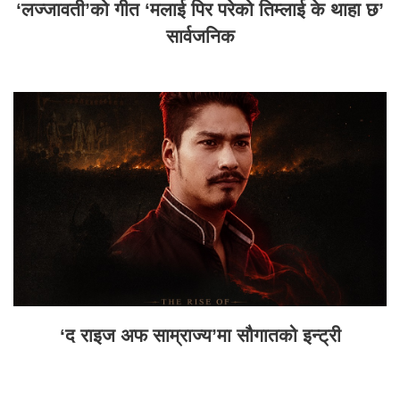
‘लज्जावती’को गीत ‘मलाई पिर परेको तिम्लाई के थाहा छ’
सार्वजनिक
‘द राइज अफ साम्राज्य’मा सौगातको इन्ट्री