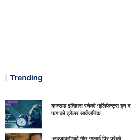
Trending
कान्समा इतिहास रचेको ‘इलिफेन्ट्स इन द
फग’को ट्रेलर सार्वजनिक
‘लज्जावती’को गीत ‘मलाई पिर परेको