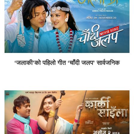
‘जलाकी’को पहिलो गीत ‘चाँदी जलप’ सार्वजनिक