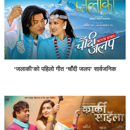
‘जलाकी’को पहिलो गीत ‘चाँदी जलप’ सार्वजनिक