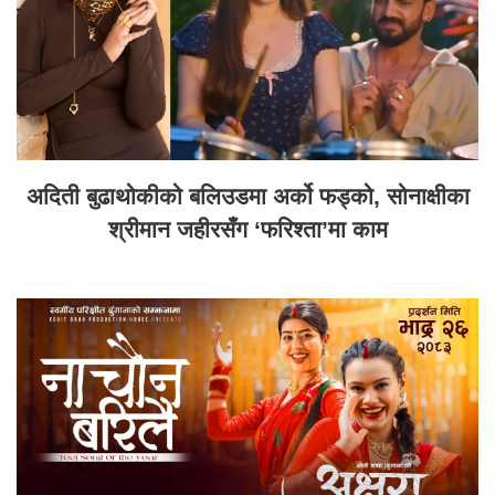
अदिती बुढाथोकीको बलिउडमा अर्को फड्को, सोनाक्षीका
श्रीमान जहीरसँग ‘फरिश्ता’मा काम