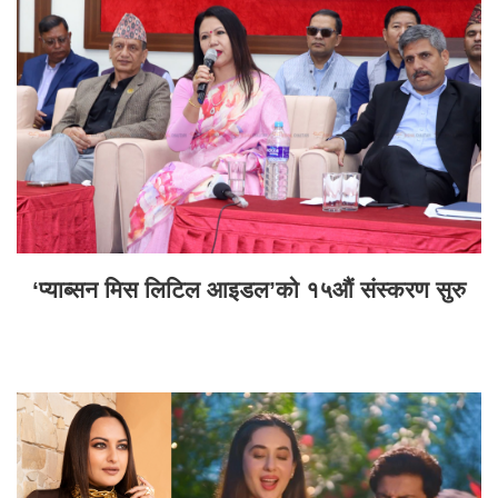
‘प्याब्सन मिस लिटिल आइडल’को १५औं संस्करण सुरु