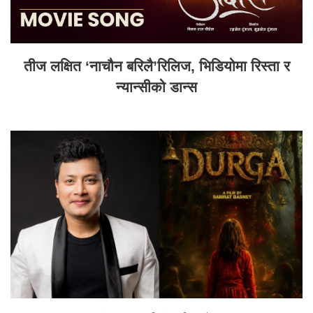
तीज लक्षित ‘नाचौन बरिलै’रिलिज, भिडियोमा रिस्ता र
न्यान्सीको डान्स