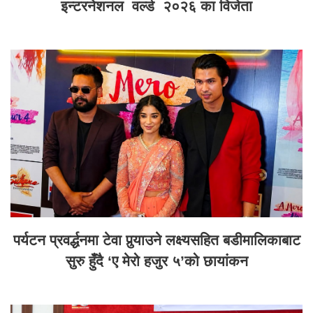
इन्टरनेशनल वर्ल्ड २०२६ का विजेता
पर्यटन प्रवर्द्धनमा टेवा पुर्‍याउने लक्ष्यसहित बडीमालिकाबाट
सुरु हुँदै ‘ए मेरो हजुर ५’को छायांकन