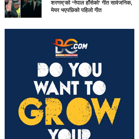
शरणम्’को ‘नेपाल हाँसेको’ गीत सार्वजनिक,
मेयर भएपछिको पहिलो गीत