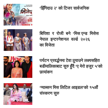
‘झिँगेदाउ २’ को टिजर सार्वजनिक
बिपिशा र रोजी बने ‘मिस एन्ड मिसेस
नेपाल इन्टरनेशनल वर्ल्ड २०२६
का विजेता
पर्यटन प्रवर्द्धनमा टेवा पुर्‍याउने लक्ष्यसहित
बडीमालिकाबाट सुरु हुँदै ‘ए मेरो हजुर ५’को
छायांकन
‘प्याब्सन मिस लिटिल आइडल’को १५औं
संस्करण सुरु