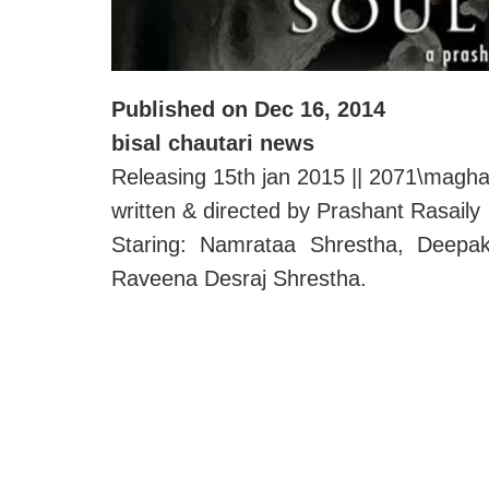
Published on Dec 16, 2014
bisal chautari news
Releasing 15th jan 2015 || 2071\magh
written & directed by Prashant Rasaily
Staring: Namrataa Shrestha, Deepa
Raveena Desraj Shrestha.