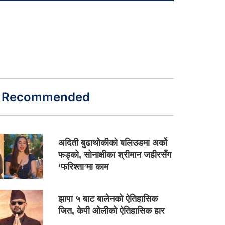
Recommended
अदिती बुढाथोकीको बलिउडमा अर्को
फड्को, सोनाक्षीका श्रीमान जहीरसँग
‘फरिश्ता’मा काम
झापा ५ बाट बालेनको ऐतिहासिक
जित, केपी ओलीको ऐतिहासिक हार