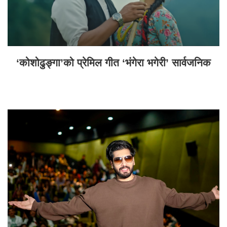
‘कोशोढुङ्गा’को प्रेमिल गीत ‘भंगेरा भगेरी’ सार्वजनिक