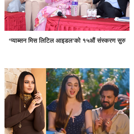
‘प्याब्सन मिस लिटिल आइडल’को १५औं संस्करण सुरु