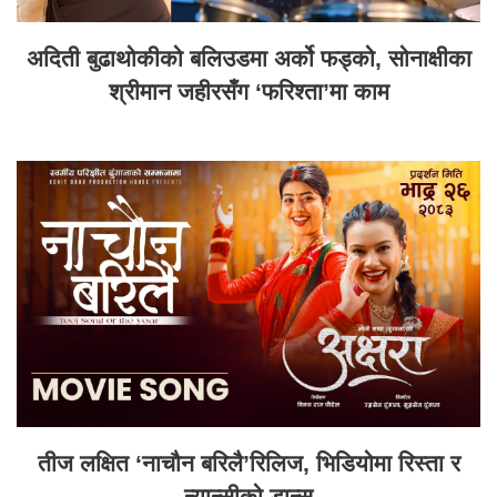
अदिती बुढाथोकीको बलिउडमा अर्को फड्को, सोनाक्षीका
श्रीमान जहीरसँग ‘फरिश्ता’मा काम
तीज लक्षित ‘नाचौन बरिलै’रिलिज, भिडियोमा रिस्ता र
न्यान्सीको डान्स