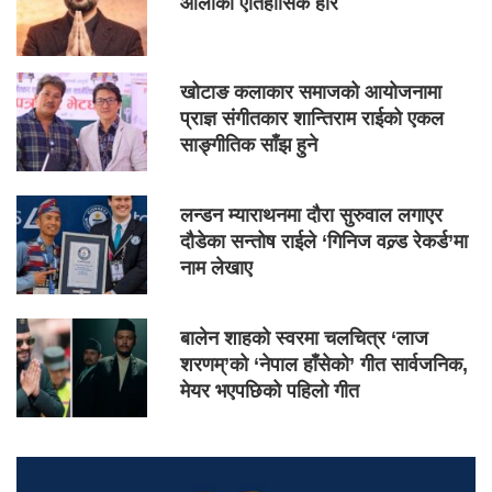
ओलीको ऐतिहासिक हार
खोटाङ कलाकार समाजको आयोजनामा
प्राज्ञ संगीतकार शान्तिराम राईको एकल
साङ्गीतिक साँझ हुने
लन्डन म्याराथनमा दौरा सुरुवाल लगाएर
दौडेका सन्तोष राईले ‘गिनिज वल्र्ड रेकर्ड’मा
नाम लेखाए
बालेन शाहको स्वरमा चलचित्र ‘लाज
शरणम्’को ‘नेपाल हाँसेको’ गीत सार्वजनिक,
मेयर भएपछिको पहिलो गीत