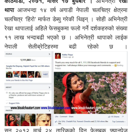
काठमाडौं, २०७१, मंसिर १७ बुधबार ।
अभिनेत्री
रेखा
थापा
आजभन्दा १४ वर्ष अगाडी नेपाली चलचित्र क्षेत्रमा
चलचित्र ‘हिरो’ मार्फत डेब्यु गरेकी थिइन् । सोही अभिनेत्री
रेखा थापालाई अहिले फेसबुकमा फलो गर्ने दर्शकहरुको संख्या
११ लाख भन्दाबढी भएको छ । अभिनेत्री थापाको लाईक
नेपाली सेलीब्रेटिहरुमा बढी रहेको छ ।
सन् २०१२ मार्च २४ तारिकको दिन फेसबुक फ्यानपेज