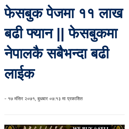
फेसबुक पेजमा ११ लाख
बढी फ्यान || फेसबुकमा
नेपालकै सबैभन्दा बढी
लाईक
- १७ मंसिर २०७१, बुधबार ०७:१३ मा प्रकाशित