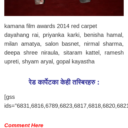
kamana film awards 2014 red carpet
dayahang rai, priyanka karki, benisha hamal,
milan amatya, salon basnet, nirmal sharma,
deepa shree niraula, sitaram kattel, ramesh
upreti, shyam aryal, gopal kayastha
रेड कार्पेटका केही तस्बिरहरु :
[gss
ids=”6831,6816,6789,6823,6817,6818,6820,682
Comment Here