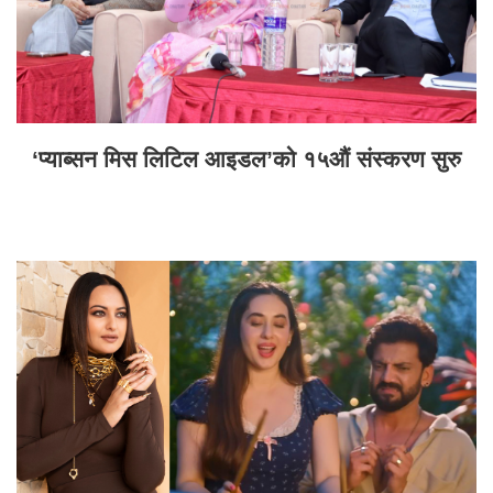
‘प्याब्सन मिस लिटिल आइडल’को १५औं संस्करण सुरु