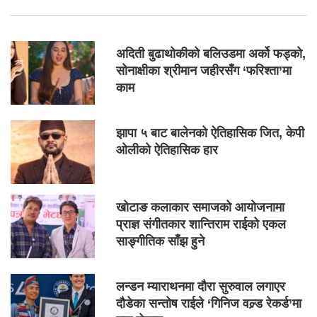
अदिती बुढाथोकीको बलिउडमा अर्को फड्को,
सोनाक्षीका श्रीमान जहीरसँग ‘फरिश्ता’मा
काम
झापा ५ बाट बालेनको ऐतिहासिक जित, केपी
ओलीको ऐतिहासिक हार
खोटाङ कलाकार समाजको आयोजनामा
प्राज्ञ संगीतकार शान्तिराम राईको एकल
साङ्गीतिक साँझ हुने
लन्डन म्याराथनमा दौरा सुरुवाल लगाएर
दौडेका सन्तोष राईले ‘गिनिज वल्र्ड रेकर्ड’मा