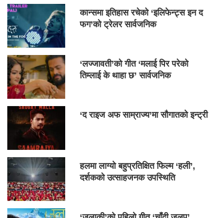
कान्समा इतिहास रचेको ‘इलिफेन्ट्स इन द
फग’को ट्रेलर सार्वजनिक
‘लज्जावती’को गीत ‘मलाई पिर परेको
तिम्लाई के थाहा छ’ सार्वजनिक
‘द राइज अफ साम्राज्य’मा सौगातको इन्ट्री
हलमा लाग्यो बहुप्रतिक्षित फिल्म ‘हली’,
दर्शकको उत्साहजनक उपस्थिति
‘जलाकी’को पहिलो गीत ‘चाँदी जलप’