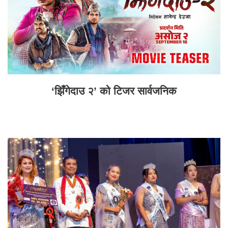
‘झिँगेदाउ २’ को टिजर सार्वजनिक