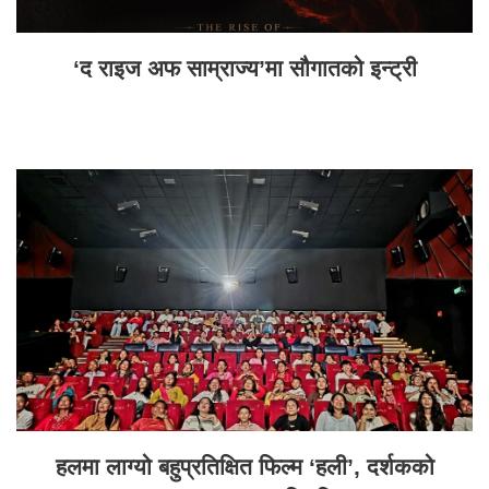
‘द राइज अफ साम्राज्य’मा सौगातको इन्ट्री
हलमा लाग्यो बहुप्रतिक्षित फिल्म ‘हली’, दर्शकको