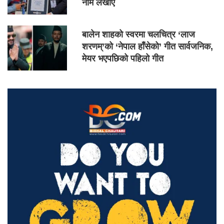
नाम लेखाए
बालेन शाहको स्वरमा चलचित्र ‘लाज
शरणम्’को ‘नेपाल हाँसेको’ गीत सार्वजनिक,
मेयर भएपछिको पहिलो गीत