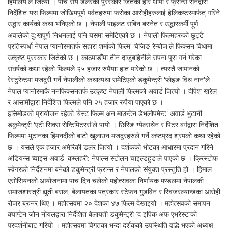
हिमालय’ले जित्यो । पाच सय डलरको पुरस्कार जितेको हरि थापा र फ्रान्स सेनद्वारा
निर्देशित यस फिल्ममा जोखिमपूर्ण पर्वतहरुमा फसेका आरोहीहरुलाई हेलिकप्टरमार्फत् गरिने
उद्धार कार्यको कथा भनिएको छ । नेपाली पाइलट सबिन बस्नेत र उद्धारकर्मी पूर्ण
अवालेको दु:खपूर्ण निधनलाई पनि यसमा समेटिएको छ । नेपाली फिल्महरुको छुट्टै
प्रतिस्पर्धा नेपाल प्यानोरमातर्फ सहारा शर्माको फिल्म ‘चेजिङ रेन्बोज’ले फिक्सन विधामा
उत्कृष्ट पुरस्कार जितेको छ । काठमाडौंमा तीन दाजुबहिनीले सपना पूरा गर्न गरेका
संघर्षको कथा रहेको फिल्मले २५ हजार रुपैयाा हात पारेको छ । त्यस्तै जापानको
रेस्टुरेन्टमा मजदुरी गर्ने नेपालीको कथाव्यथा समेटिएको डकुमेन्ट्री ‘प्लेइङ विथ नान’ले
नेपाल प्यानोरमाकै ननफिक्सनतर्फ उत्कृष्ट नेपाली फिल्मको अवार्ड जित्यो । दीपेश खरेल
र आसामीद्वारा निर्देशित फिल्मले पनि २५ हजार रुपैया पाएको छ ।
इसिमोडको प्रायोजन रहेको ‘बेस्ट फिल्म अन माउन्टेन डेभलोपमेन्ट’ अवार्ड भुटानी
डकुमेन्ट्री ‘एटी सिक्स सेन्टिमिटरर्स’ले पायो । छिरिङ ग्येल्सथेन र पिटर बर्गद्वारा निर्देशित
फिल्ममा भुटानका हिमनदीको बाटो खुलाउन मजदुरहरुले गर्ने कष्टप्रद श्रमको कथा रहेको
छ । यसले एक हजार अमेरिकी डलर जित्यो । दर्शकको भोटका आधारमा प्रदान गरिने
अडियन्स च्वाइस अवार्ड ‘कम्लहरी: नेपाल्स स्टोलन चाइल्डहुड’ले पाएको छ । क्रिस्टोफ
स्वेगरको निर्देशनमा बनेको डकुमेन्ट्री फ्रान्स र नेपालको संयुक्त प्रस्तुति हो । हिमाल
एसोसियनको आयोजनामा पाच दिन चलेको महोत्सवका निर्णायक मण्डलमा नेपालकी
समाजशास्त्री द्युती बराल, बेलायतका पत्रकार स्टेफन गुडविन र स्विजरल्यान्डका आरोही
रोजर ब्रुनर थिए । महोत्सवमा २० देशका ४७ फिल्म देखाइयो । महोत्सवको समापन
क्याप्टेन जोन नोयलद्वारा निर्देशित बेलायती डकुमेन्ट्री ‘द इपिक अफ एभरेस्ट’को
प्रदर्शनीबाट गरियो । महोत्सवमा विगतका भन्दा दर्शकको उपस्थिति वृद्धि भएको अध्यक्ष