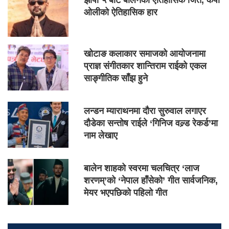
झापा ५ बाट बालेनको ऐतिहासिक जित, केपी
ओलीको ऐतिहासिक हार
खोटाङ कलाकार समाजको आयोजनामा
प्राज्ञ संगीतकार शान्तिराम राईको एकल
साङ्गीतिक साँझ हुने
लन्डन म्याराथनमा दौरा सुरुवाल लगाएर
दौडेका सन्तोष राईले ‘गिनिज वल्र्ड रेकर्ड’मा
नाम लेखाए
बालेन शाहको स्वरमा चलचित्र ‘लाज
शरणम्’को ‘नेपाल हाँसेको’ गीत सार्वजनिक,
मेयर भएपछिको पहिलो गीत