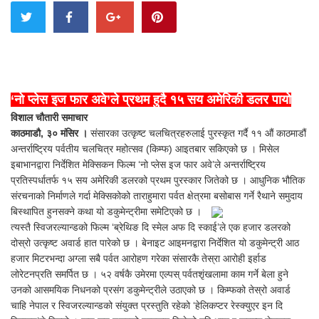
‘नो प्लेस इज फार अवे’ले प्रथम हुदै १५ सय अमेरिकी डलर पायो
विशाल चौतारी समाचार
काठमाडौ, ३० मंसिर ।
संसारका उत्कृष्ट चलचित्रहरुलाई पुरस्कृत गर्दै ११ औं काठमाडौं
अन्तर्राष्ट्रिय पर्वतीय चलचित्र महोत्सव (किम्फ) आइतबार सकिएको छ । मिसेल
इबाभानद्वारा निर्देशित मेक्सिकन फिल्म ‘नो प्लेस इज फार अवे’ले अन्तर्राष्ट्रिय
प्रतिस्पर्धातर्फ १५ सय अमेरिकी डलरको प्रथम पुरस्कार जितेको छ । आधुनिक भौतिक
संरचनाको निर्माणले गर्दा मेक्सिकोको ताराहुमारा पर्वत क्षेत्रमा बसोबास गर्ने रैथाने समुदाय
बिस्थापित हुनसक्ने कथा यो डकुमेन्ट्रीमा समेटिएको छ ।
त्यस्तै स्विजरल्यान्डको फिल्म ‘ब्रेथिङ दि स्मेल अफ दि स्काई’ले एक हजार डलरको
दोस्रो उत्कृष्ट अवार्ड हात पारेको छ । बेनाइट आइमनद्वारा निर्देशित यो डकुमेन्ट्री आठ
हजार मिटरभन्दा अग्ला सबै पर्वत आरोहण गरेका संसारकै तेस्रा आरोही इर्हाड
लोरेटनप्रति समर्पित छ । ५२ वर्षकै उमेरमा एल्पस् पर्वतशृंखलामा काम गर्ने बेला हुने
उनको आसमयिक निधनको प्रसंग डकुमेन्ट्रीले उठाएको छ । किम्फको तेस्रो अवार्ड
चाहि नेपाल र स्विजरल्यान्डको संयुक्त प्रस्तुति रहेको ‘हेलिकप्टर रेस्क्युएर इन दि