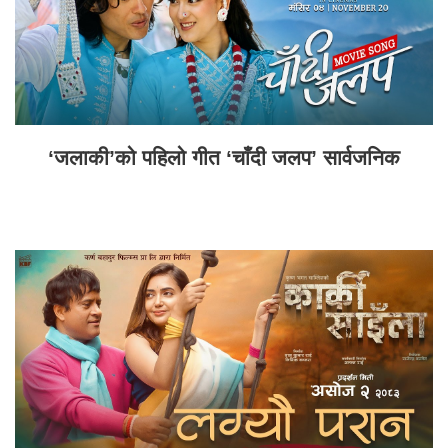
‘जलाकी’को पहिलो गीत ‘चाँदी जलप’ सार्वजनिक