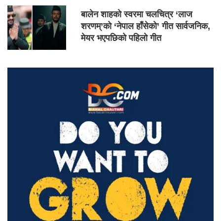
बालेन शाहको स्वरमा चलचित्र ‘लाज
शरणम्’को ‘नेपाल हाँसेको’ गीत सार्वजनिक,
मेयर भएपछिको पहिलो गीत