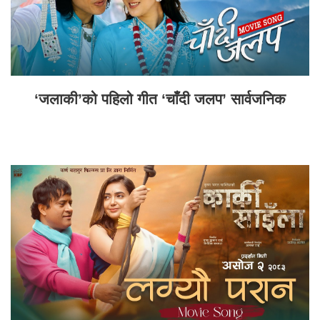
‘जलाकी’को पहिलो गीत ‘चाँदी जलप’ सार्वजनिक