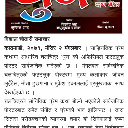
विशाल चौतारी समाचार
काठमाडौ, २०७१, मंसिर २ मंगलबार ।
साङ्गितिक प्रेम
कथामा आधारित चलचित्र ‘धुन’ को अफिसियल फस्र्टलुक
पोस्टर सार्वजनिक गरिएको छ । मंगलवार सार्वजनिक
चलचित्रको फस्र्टलुक पोस्टरमा मुख्य कलाकार जीवन
लुईंटेल, नीता ढुङगाना र मुकेश ढकाललाई प्रमुखताका साथ
देखाईएको छ ।
चलचित्रले सांगितिक प्रेम कथा बोल्ने भएकोले सार्वजनिक
पोस्टरबाट समेत संगीत र प्रेमको भाव झल्किन्छ । तारा
सितारा प्रोडक्शनको व्यानरमा तयार यो सिनेमालाई कृष्ण
पौडेलले निर्देशन गरेका हुन् । ‘धुन’ कृष्णको डेब्यु निर्देशनमा