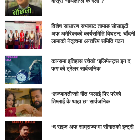
दोस्रो ‘गौँथली’ले के गर्ला ?
विशेष साधारण सभाबाट तामाङ सोसाइटी
अफ अमेरिकाको कार्यसमिति विघटन: चाँदनी
लामाको नेतृत्वमा अन्तरिम समिति गठन
कान्समा इतिहास रचेको ‘इलिफेन्ट्स इन द
फग’को ट्रेलर सार्वजनिक
‘लज्जावती’को गीत ‘मलाई पिर परेको
तिम्लाई के थाहा छ’ सार्वजनिक
‘द राइज अफ साम्राज्य’मा सौगातको इन्ट्री