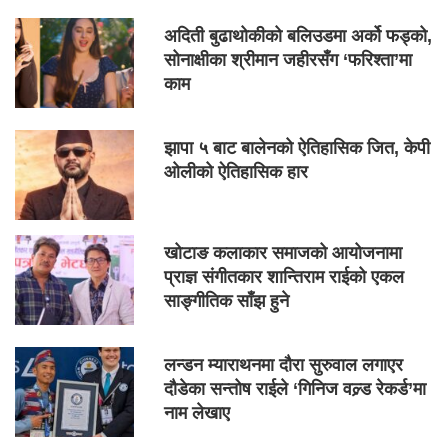
अदिती बुढाथोकीको बलिउडमा अर्को फड्को,
सोनाक्षीका श्रीमान जहीरसँग ‘फरिश्ता’मा
काम
झापा ५ बाट बालेनको ऐतिहासिक जित, केपी
ओलीको ऐतिहासिक हार
खोटाङ कलाकार समाजको आयोजनामा
प्राज्ञ संगीतकार शान्तिराम राईको एकल
साङ्गीतिक साँझ हुने
लन्डन म्याराथनमा दौरा सुरुवाल लगाएर
दौडेका सन्तोष राईले ‘गिनिज वल्र्ड रेकर्ड’मा
नाम लेखाए