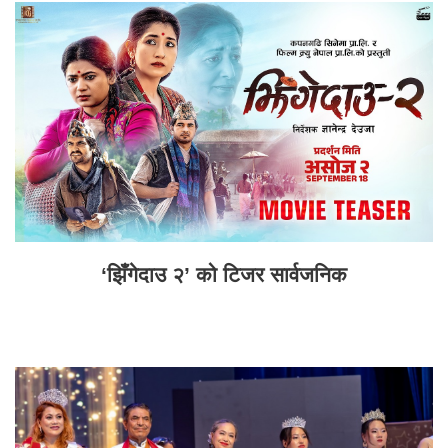
‘झिँगेदाउ २’ को टिजर सार्वजनिक