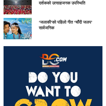
दर्शकको उत्साहजनक उपस्थिति
‘जलाकी’को पहिलो गीत ‘चाँदी जलप’
सार्वजनिक