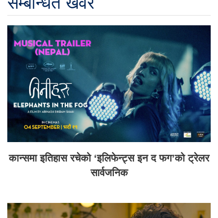
सम्बन्धित खवर
कान्समा इतिहास रचेको ‘इलिफेन्ट्स इन द फग’को ट्रेलर
सार्वजनिक