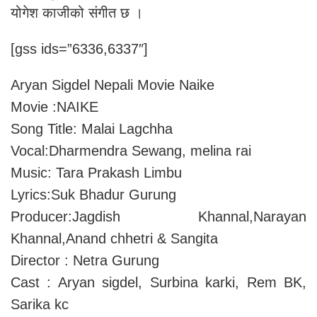
योगेश काजीको संगीत छ ।
[gss ids=”6336,6337″]
Aryan Sigdel Nepali Movie Naike
Movie :NAIKE
Song Title: Malai Lagchha
Vocal:Dharmendra Sewang, melina rai
Music: Tara Prakash Limbu
Lyrics:Suk Bhadur Gurung
Producer:Jagdish Khannal,Narayan
Khannal,Anand chhetri & Sangita
Director : Netra Gurung
Cast : Aryan sigdel, Surbina karki, Rem BK,
Sarika kc