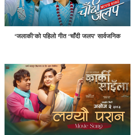
‘जलाकी’को पहिलो गीत ‘चाँदी जलप’ सार्वजनिक