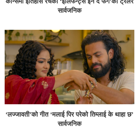
कान्समा इतिहास रचेको ‘इलिफेन्ट्स इन द फग’को ट्रेलर
सार्वजनिक
‘लज्जावती’को गीत ‘मलाई पिर परेको तिम्लाई के थाहा छ’
सार्वजनिक