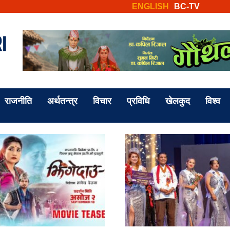
ENGLISH
BC-TV
राजनीति
अर्थतन्त्र
विचार
प्रविधि
खेलकुद
विश्व