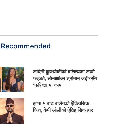
Recommended
अदिती बुढाथोकीको बलिउडमा अर्को
फड्को, सोनाक्षीका श्रीमान जहीरसँग
‘फरिश्ता’मा काम
झापा ५ बाट बालेनको ऐतिहासिक
जित, केपी ओलीको ऐतिहासिक हार