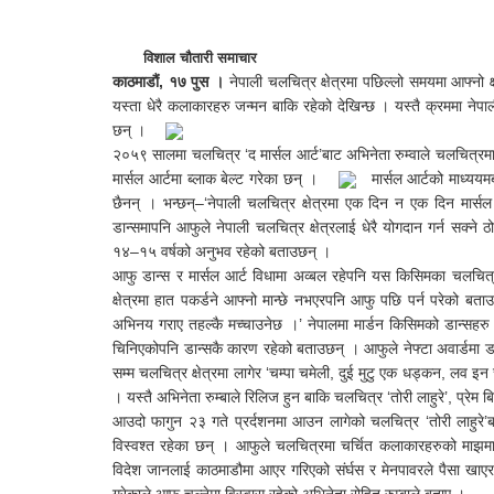
विशाल चौतारी समाचार
काठमाडौं, १७ पुस ।
नेपाली चलचित्र क्षेत्रमा पछिल्लो समयमा आफ्नो
यस्ता धेरै कलाकारहरु जन्मन बाकि रहेको देखिन्छ । यस्तै क्रममा नेपाली
छन् ।
२०५९ सालमा चलचित्र ‘द मार्सल आर्ट’बाट अभिनेता रुम्वाले चलचित्रमा डेब्
मार्सल आर्टमा ब्लाक बेल्ट गरेका छन् ।
मार्सल आर्टको माध्ययमब
छैनन् । भन्छन्–‘नेपाली चलचित्र क्षेत्रमा एक दिन न एक दिन मार्सल 
डान्समापनि आफुले नेपाली चलचित्र क्षेत्रलाई धेरै योगदान गर्न सक्ने
१४–१५ वर्षको अनुभव रहेको बताउछन् ।
आफु डान्स र मार्सल आर्ट विधामा अव्बल रहेपनि यस किसिमका चलचित्
क्षेत्रमा हात पकर्डने आफ्नो मान्छे नभएरपनि आफु पछि पर्न परेको ब
अभिनय गराए तहल्कै मच्चाउनेछ ।’ नेपालमा मार्डन किसिमको डान्सहरु 
चिनिएकोपनि डान्सकै कारण रहेको बताउछन् । आफुले नेफ्टा अवार्डमा डान
सम्म चलचित्र क्षेत्रमा लागेर ‘चम्पा चमेली, दुई मुटु एक धड्कन, लव इ
। यस्तै अभिनेता रुम्बाले रिलिज हुन बाकि चलचित्र ‘तोरी लाहुरे’, प्रे
आउदो फागुन २३ गते प्रर्दशनमा आउन लागेको चलचित्र ‘तोरी लाहुरे’बाट 
विस्वश्त रहेका छन् । आफुले चलचित्रमा चर्चित कलाकारहरुको माझ
विदेश जानलाई काठमाडौमा आएर गरिएको संर्घस र मेनपावरले पैसा खाएर 