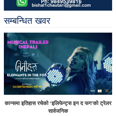
सम्बन्धित खवर
कान्समा इतिहास रचेको ‘इलिफेन्ट्स इन द फग’को ट्रेलर
सार्वजनिक