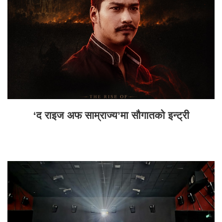
‘द राइज अफ साम्राज्य’मा सौगातको इन्ट्री