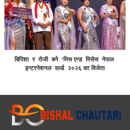
बिपिशा र रोजी बने ‘मिस एन्ड मिसेस नेपाल
इन्टरनेशनल वर्ल्ड २०२६ का विजेता