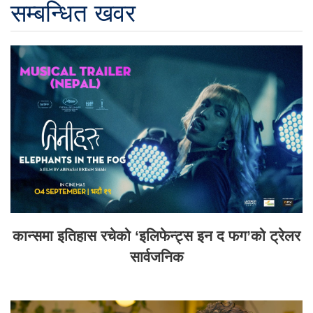
सम्बन्धित खवर
कान्समा इतिहास रचेको ‘इलिफेन्ट्स इन द फग’को ट्रेलर
सार्वजनिक