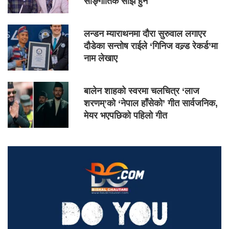
साङ्गीतिक साँझ हुने
लन्डन म्याराथनमा दौरा सुरुवाल लगाएर
दौडेका सन्तोष राईले ‘गिनिज वल्र्ड रेकर्ड’मा
नाम लेखाए
बालेन शाहको स्वरमा चलचित्र ‘लाज
शरणम्’को ‘नेपाल हाँसेको’ गीत सार्वजनिक,
मेयर भएपछिको पहिलो गीत