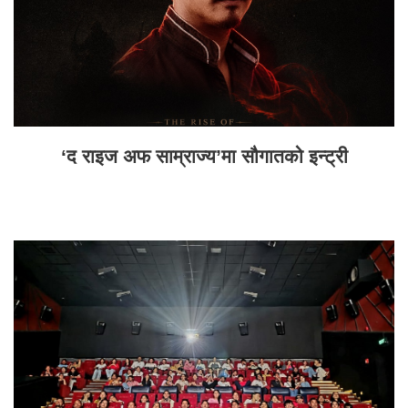
‘द राइज अफ साम्राज्य’मा सौगातको इन्ट्री