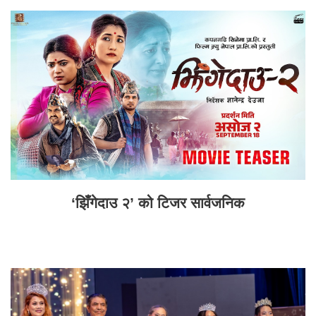
‘झिँगेदाउ २’ को टिजर सार्वजनिक