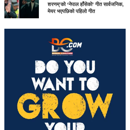
शरणम्’को ‘नेपाल हाँसेको’ गीत सार्वजनिक,
मेयर भएपछिको पहिलो गीत