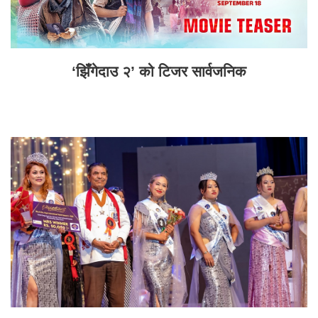
‘झिँगेदाउ २’ को टिजर सार्वजनिक