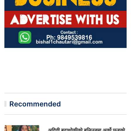
Recommended
अदिती बुढाथोकीको बलिउडमा अर्को फड्को,