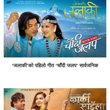
‘जलाकी’को पहिलो गीत ‘चाँदी जलप’ सार्वजनिक