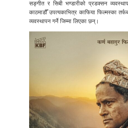
सङ्गीत र सिबी भण्डारीको प्रडक्सन व्यवस्
काठमाडौँ उपत्यकाभित्र काफिया फिल्मस्का तर्फब
व्यवस्थापन गर्ने जिम्मा लिएका छन्।