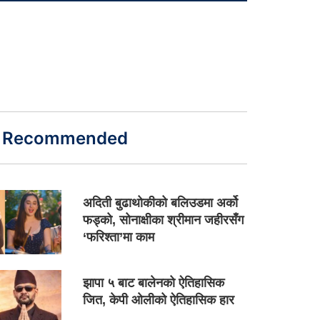
Recommended
अदिती बुढाथोकीको बलिउडमा अर्को
फड्को, सोनाक्षीका श्रीमान जहीरसँग
‘फरिश्ता’मा काम
झापा ५ बाट बालेनको ऐतिहासिक
जित, केपी ओलीको ऐतिहासिक हार