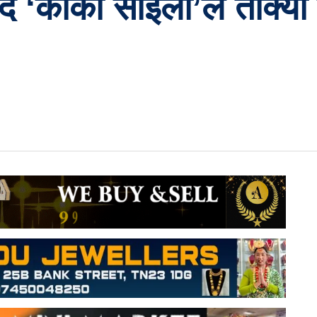
दै ‘कार्की साइँला’ले तोक्यो