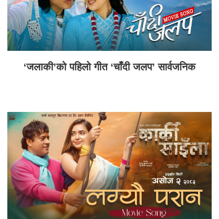
‘जलाकी’को पहिलो गीत ‘चाँदी जलप’ सार्वजनिक