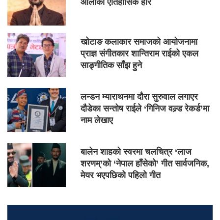
ओलीको ऐतिहासिक हार
खोटाङ कलाकार समाजको आयोजनामा
प्राज्ञ संगीतकार शान्तिराम राईको एकल
साङ्गीतिक साँझ हुने
लन्डन म्याराथनमा दौरा सुरुवाल लगाएर
दौडेका सन्तोष राईले ‘गिनिज वल्र्ड रेकर्ड’मा
नाम लेखाए
बालेन शाहको स्वरमा चलचित्र ‘लाज
शरणम्’को ‘नेपाल हाँसेको’ गीत सार्वजनिक,
मेयर भएपछिको पहिलो गीत