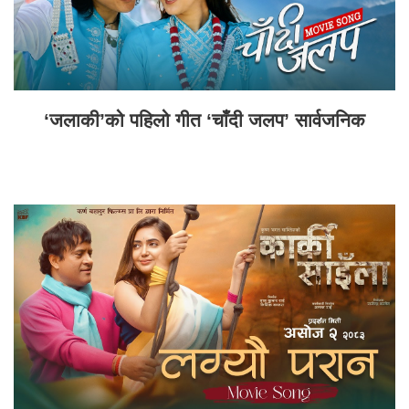
‘जलाकी’को पहिलो गीत ‘चाँदी जलप’ सार्वजनिक