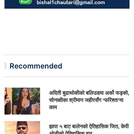
Recommended
अदिती बुढाथोकीको बलिउडमा अर्को फड्को,
सोनाक्षीका श्रीमान जहीरसँग ‘फरिश्ता’मा
काम
झापा ५ बाट बालेनको ऐतिहासिक जित, केपी
ओलीको ऐतिहासिक हार