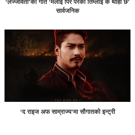
‘लज्जावती’को गीत ‘मलाई पिर परेको तिम्लाई के थाहा छ’
सार्वजनिक
‘द राइज अफ साम्राज्य’मा सौगातको इन्ट्री