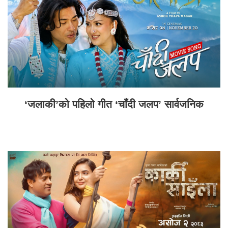
‘जलाकी’को पहिलो गीत ‘चाँदी जलप’ सार्वजनिक