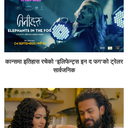
कान्समा इतिहास रचेको ‘इलिफेन्ट्स इन द फग’को ट्रेलर
सार्वजनिक