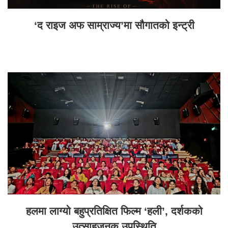
‘द राइज अफ साम्राज्य’मा सौगातको इन्ट्री
हलमा लाग्यो बहुप्रतिक्षित फिल्म ‘हली’, दर्शकको
उत्साहजनक उपस्थिति