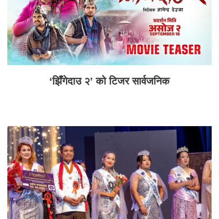
‘झिँगेदाउ २’ को टिजर सार्वजनिक