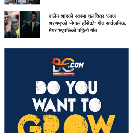
बालेन शाहको स्वरमा चलचित्र ‘लाज
शरणम्’को ‘नेपाल हाँसेको’ गीत सार्वजनिक,
मेयर भएपछिको पहिलो गीत