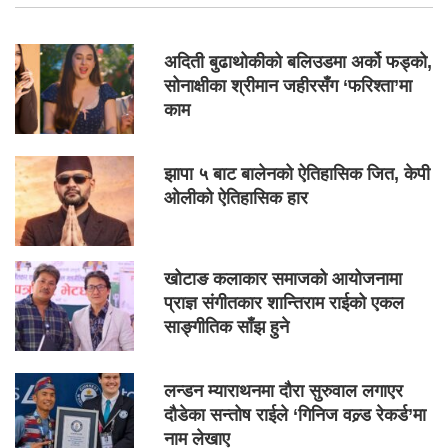
अदिती बुढाथोकीको बलिउडमा अर्को फड्को,
सोनाक्षीका श्रीमान जहीरसँग ‘फरिश्ता’मा
काम
झापा ५ बाट बालेनको ऐतिहासिक जित, केपी
ओलीको ऐतिहासिक हार
खोटाङ कलाकार समाजको आयोजनामा
प्राज्ञ संगीतकार शान्तिराम राईको एकल
साङ्गीतिक साँझ हुने
लन्डन म्याराथनमा दौरा सुरुवाल लगाएर
दौडेका सन्तोष राईले ‘गिनिज वल्र्ड रेकर्ड’मा
नाम लेखाए