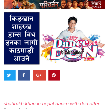
shahrukh khan in nepal-dance with don offer