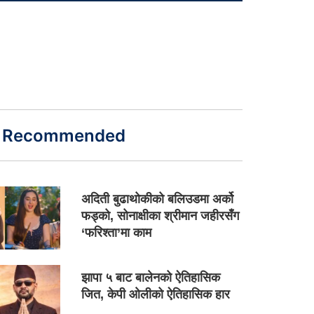
Recommended
अदिती बुढाथोकीको बलिउडमा अर्को
फड्को, सोनाक्षीका श्रीमान जहीरसँग
‘फरिश्ता’मा काम
झापा ५ बाट बालेनको ऐतिहासिक
जित, केपी ओलीको ऐतिहासिक हार