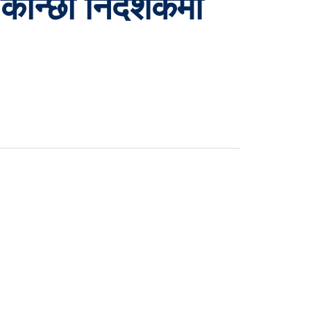
|कान्छो निर्देशकमा