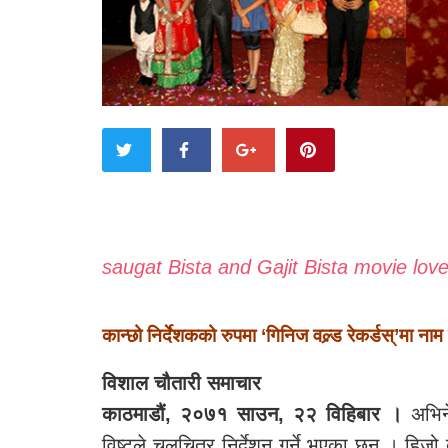
saugat Bista and Gajit Bista movie lov
कान्छो निर्देशकको रुपमा ‘गिनिज वल्र्ड रेकर्डस्’मा ना
विशाल चौतारी समाचार
काठमाडौं, २०७१ साउन, २२ विहिबार ।
अभिने
विष्टले चलचित्र निर्देशन गर्ने भएका छन् । 