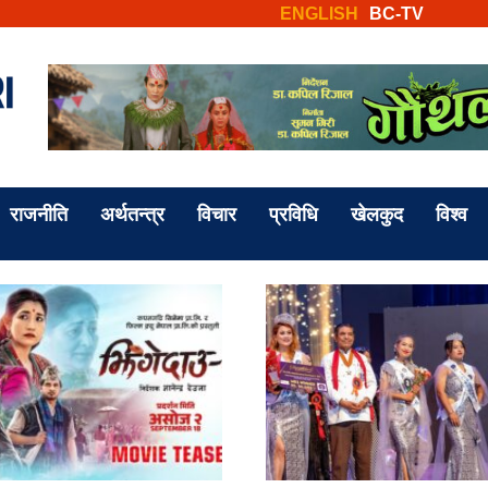
ENGLISH
BC-TV
राजनीति
अर्थतन्त्र
विचार
प्रविधि
खेलकुद
विश्व