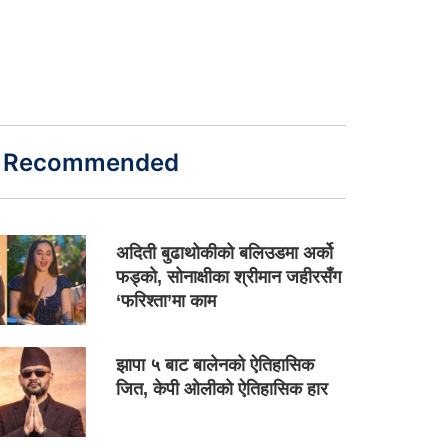
Recommended
अदिती बुढाथोकीको बलिउडमा अर्को
फड्को, सोनाक्षीका श्रीमान जहीरसँग
‘फरिश्ता’मा काम
झापा ५ बाट बालेनको ऐतिहासिक
जित, केपी ओलीको ऐतिहासिक हार