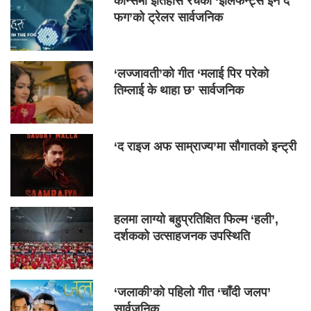
कान्समा इतिहास रचेको ‘इलिफेन्ट्स इन द
फग’को ट्रेलर सार्वजनिक
‘लज्जावती’को गीत ‘मलाई पिर परेको
तिम्लाई के थाहा छ’ सार्वजनिक
‘द राइज अफ साम्राज्य’मा सौगातको इन्ट्री
हलमा लाग्यो बहुप्रतिक्षित फिल्म ‘हली’,
दर्शकको उत्साहजनक उपस्थिति
‘जलाकी’को पहिलो गीत ‘चाँदी जलप’
सार्वजनिक