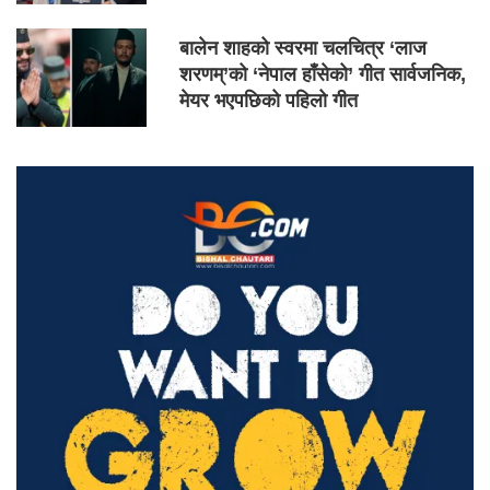
बालेन शाहको स्वरमा चलचित्र ‘लाज
शरणम्’को ‘नेपाल हाँसेको’ गीत सार्वजनिक,
मेयर भएपछिको पहिलो गीत