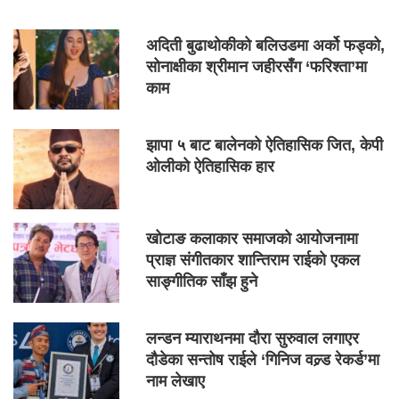
अदिती बुढाथोकीको बलिउडमा अर्को फड्को,
सोनाक्षीका श्रीमान जहीरसँग ‘फरिश्ता’मा
काम
झापा ५ बाट बालेनको ऐतिहासिक जित, केपी
ओलीको ऐतिहासिक हार
खोटाङ कलाकार समाजको आयोजनामा
प्राज्ञ संगीतकार शान्तिराम राईको एकल
साङ्गीतिक साँझ हुने
लन्डन म्याराथनमा दौरा सुरुवाल लगाएर
दौडेका सन्तोष राईले ‘गिनिज वल्र्ड रेकर्ड’मा
नाम लेखाए