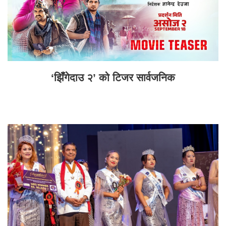
‘झिँगेदाउ २’ को टिजर सार्वजनिक