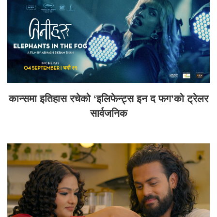
कान्समा इतिहास रचेको ‘इलिफेन्ट्स इन द फग’को ट्रेलर
सार्वजनिक