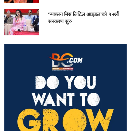
‘प्याब्सन मिस लिटिल आइडल’को १५औं
संस्करण सुरु