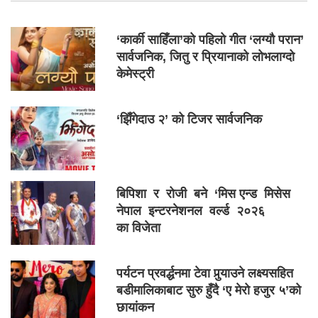
‘कार्की साहिँला’को पहिलो गीत ‘लग्यौ परान’
सार्वजनिक, जितु र प्रियानाको लोभलाग्दो
केमेस्ट्री
‘झिँगेदाउ २’ को टिजर सार्वजनिक
बिपिशा र रोजी बने ‘मिस एन्ड मिसेस
नेपाल इन्टरनेशनल वर्ल्ड २०२६
का विजेता
पर्यटन प्रवर्द्धनमा टेवा पुर्‍याउने लक्ष्यसहित
बडीमालिकाबाट सुरु हुँदै ‘ए मेरो हजुर ५’को
छायांकन