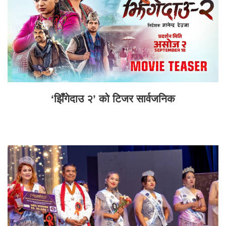
‘झिँगेदाउ २’ को टिजर सार्वजनिक