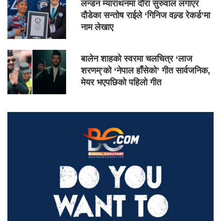
लन्डन म्याराथनमा दौरा सुरुवाल लगाएर
दौडेका सन्तोष राईले ‘गिनिज वल्र्ड रेकर्ड’मा
नाम लेखाए
बालेन शाहको स्वरमा चलचित्र ‘लाज
शरणम्’को ‘नेपाल हाँसेको’ गीत सार्वजनिक,
मेयर भएपछिको पहिलो गीत