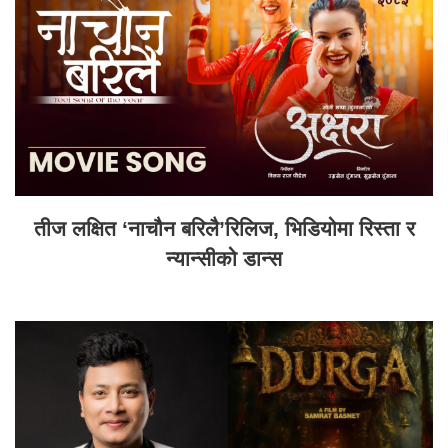
तीज लक्षित ‘नाचौन बरिलै’रिलिज, भिडियोमा रिस्ता र
न्यान्सीको डान्स