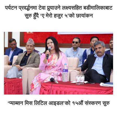
पर्यटन प्रवर्द्धनमा टेवा पुर्‍याउने लक्ष्यसहित बडीमालिकाबाट
सुरु हुँदै ‘ए मेरो हजुर ५’को छायांकन
‘प्याब्सन मिस लिटिल आइडल’को १५औं संस्करण सुरु