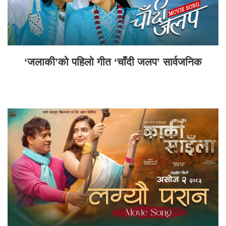
‘जलाकी’को पहिलो गीत ‘चाँदी जलप’ सार्वजनिक