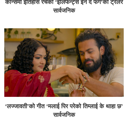
कान्समा इतिहास रचेको ‘इलिफेन्ट्स इन द फग’को ट्रेलर
सार्वजनिक
‘लज्जावती’को गीत ‘मलाई पिर परेको तिम्लाई के थाहा छ’
सार्वजनिक