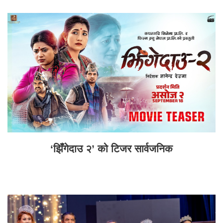
‘झिँगेदाउ २’ को टिजर सार्वजनिक