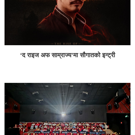
‘द राइज अफ साम्राज्य’मा सौगातको इन्ट्री