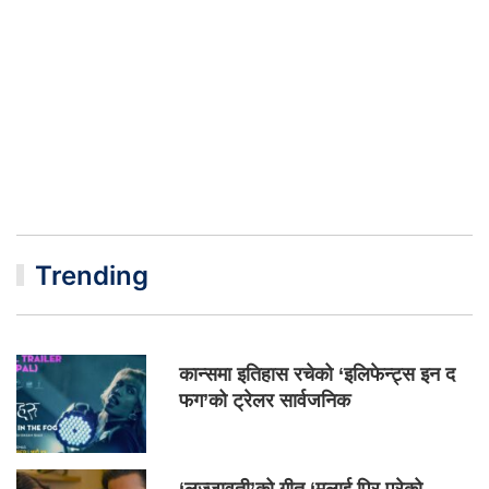
Trending
कान्समा इतिहास रचेको ‘इलिफेन्ट्स इन द
फग’को ट्रेलर सार्वजनिक
‘लज्जावती’को गीत ‘मलाई पिर परेको