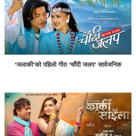
‘जलाकी’को पहिलो गीत ‘चाँदी जलप’ सार्वजनिक