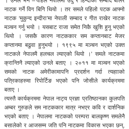
। उनले भने –‘पहिले नेपालमा उर्दु र हिन्दीको सम्बाद बोलेर
नाटक गर्ने विग बिगि थियो । तर समले पहिलो पटक आफ्नो
नाटक ‘मुकुन्द इन्दीरा’मा नेपाली सम्बाद र गीत राखेर नाटक
मञ्चन गर्नु भयो । यसबाट राजा समेत निकै खुशि हुनु भएको
थियो । जसकै कारण नाटककार सम कप्तानबाट मेजर
कप्तानमा बढुवा हुनुभयो । १९९५ मा मञ्चन भएको उक्त
नाटकले नेपालमै हलचल ल्याएको थियो ।’ समले नाटकमा
क्रान्तिनै ल्याएको उनले बताए । २०११ मा मञ्चन भएको
समको नाटक अमेरीकामापनि प्रदर्शन गर्दा त्यहााको
पत्रिकाहरुमा रिपोर्टिङ भएको पनि जोसीले कार्यक्रममा
बताए ।
त्यस्तै कार्यक्रममा नेपाल नाट्य प्रज्ञा प्रतिष्ठानका कुलपति
अम्बर गुरुङले सम नाटककार मात्र नभएर कवि र दार्शनिक
भएको बताए । नेपालमा नाटकको परम्परा बालकृष्ण समलेनै
बसालेको र आजसम्म जति पनि नाटकमा विकास भएका छन्,