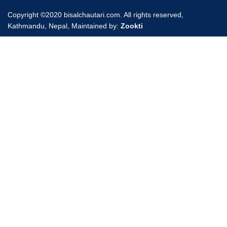
Copyright ©2020 bisalchautari.com. All rights reserved,
Kathmandu, Nepal, Maintained by:
Zookti