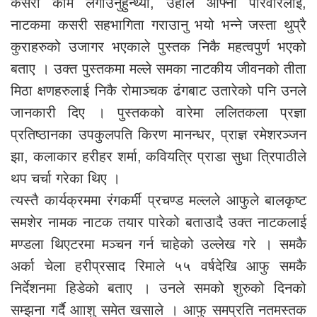
कसरी काम लगाउनुहुन्थ्यो, उहाले आफ्नो परिवारलाई,
नाटकमा कसरी सहभागिता गराउानु भयो भन्ने जस्ता थुप्रै
कुराहरुको उजागर भएकाले पुस्तक निकै महत्वपुर्ण भएको
बताए । उक्त पुस्तकमा मल्ले समका नाटकीय जीवनको तीता
मिठा क्षणहरुलाई निकै रोमाञ्चक ढंगबाट उतारेको पनि उनले
जानकारी दिए । पुस्तकको वारेमा ललितकला प्रज्ञा
प्रतिष्ठानका उपकुलपति किरण मानन्धर, प्राज्ञ रमेशरञ्जन
झा, कलाकार हरीहर शर्मा, कवियत्रि प्राडा सुधा त्रिपाठीले
थप चर्चा गरेका थिए ।
त्यस्तै कार्यक्रममा रंगकर्मी प्रचण्ड मल्लले आफुले बालकृष्ट
समशेर नामक नाटक तयार पारेको बताउादै उक्त नाटकलाई
मण्डला थिएटरमा मञ्चन गर्न चाहेको उल्लेख गरे । समकै
अर्का चेला हरीप्रसाद रिमाले ५५ वर्षदेखि आफु समकै
निर्देशनमा हिडेको बताए । उनले समको शुरुको दिनको
सम्झना गर्दै आाशु समेत खसाले । आफु समप्रति नतमस्तक