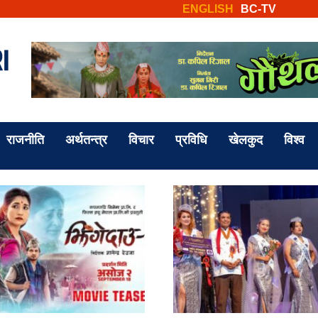
ENGLISH
BC-TV
राजनीति
अर्थतन्त्र
विचार
प्रविधि
खेलकुद
विश्व