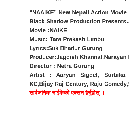
“NAAIKE” New Nepali Action Movie.F
Black Shadow Production Presents
Movie :NAIKE
Music: Tara Prakash Limbu
Lyrics:Suk Bhadur Gurung
Producer:Jagdish Khannal,Narayan 
Director : Netra Gurung
Artist : Aaryan Sigdel, Surbika 
KC,Bijay Raj Century, Raju Comedy,S
सार्वजनिक नाईकेको एक्सन हेर्नुहोस् ।