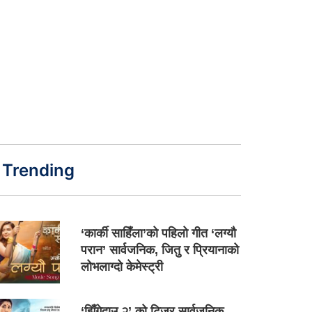
Trending
‘कार्की साहिँला’को पहिलो गीत ‘लग्यौ
परान’ सार्वजनिक, जितु र प्रियानाको
लोभलाग्दो केमेस्ट्री
‘झिँगेदाउ २’ को टिजर सार्वजनिक