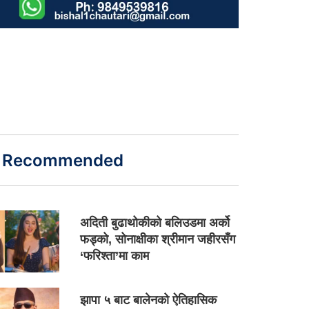
Recommended
अदिती बुढाथोकीको बलिउडमा अर्को
फड्को, सोनाक्षीका श्रीमान जहीरसँग
‘फरिश्ता’मा काम
झापा ५ बाट बालेनको ऐतिहासिक