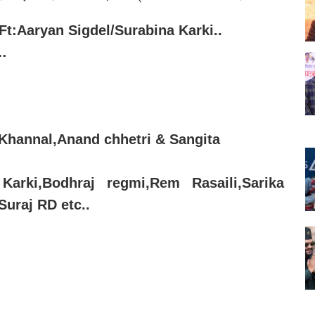
t:Aaryan Sigdel/Surabina Karki..
…
Khannal,Anand chhetri & Sangita
Karki,Bodhraj regmi,Rem Rasaili,Sarika
uraj RD etc..