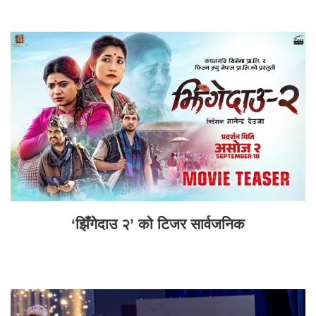
‘झिँगेदाउ २’ को टिजर सार्वजनिक