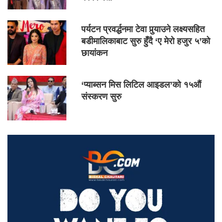
पर्यटन प्रवर्द्धनमा टेवा पुर्‍याउने लक्ष्यसहित
बडीमालिकाबाट सुरु हुँदै ‘ए मेरो हजुर ५’को
छायांकन
‘प्याब्सन मिस लिटिल आइडल’को १५औं
संस्करण सुरु