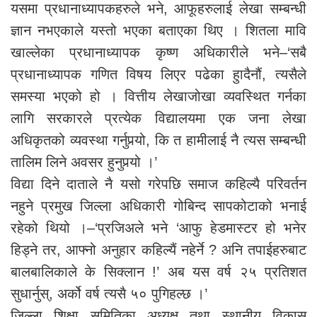
यसमा प्रधानाध्यापकहरुले भने, आफूहरुलाई लेखा सम्बन्धी
ज्ञान नभएकाले यस्तो भएका बताएका थिए । शितला मावि
खाल्लेका प्रधानाध्यापक कृष्ण अधिकारीले भने–‘सबै
प्रधानाध्यापक गणित विषय लिएर पढेका हुादैनौं, त्यसैले
समस्या भएको हो । वित्तीय लेखाजोखा व्यवस्थित गर्नका
लागि सरकारले प्रत्येक विद्यालयमा एक जना लेखा
अधिकृतको व्यवस्था गर्नुपर्‍यो, कि त हामीलाई नै त्यस सम्बन्धी
तालिम लिने अवसर हुनुपर्‍यो ।’
विद्या दिने दाताले नै यसो गरेपछि समाज कहिल्यै परिवर्तन
नहुने प्रमुख जिल्ला अधिकारी गोबिन्द सापकोटाको भनाई
रहेको थियो ।–‘प्रजिअले भने ‘आफु हेडमास्टर हो भनेर
हिड्ने तर, आफ्नो अनुहार कहिल्यैं नहेर्ने ? अनि तपाईहरुबाट
बालबालिकाले के सिक्लान !’ अब यस वर्ष २५ प्रतिशत
सुधार्नुस्, अर्को वर्ष त्यसै ५० पुगिहल्छ ।’
जिल्ला शिक्षा समितिका अध्यक्ष तथा स्थानीय विकास