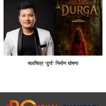
चलचित्र ‘दुर्गा’ निर्माण घोषणा