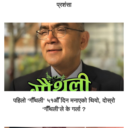
प्रशंसा
पहिलो ‘गौँथली’ ५१औँ दिन मनाएको थियो, दोस्रो
‘गौँथली’ले के गर्ला ?