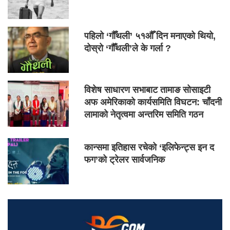
पहिलो ‘गौँथली’ ५१औँ दिन मनाएको थियो,
दोस्रो ‘गौँथली’ले के गर्ला ?
विशेष साधारण सभाबाट तामाङ सोसाइटी
अफ अमेरिकाको कार्यसमिति विघटन: चाँदनी
लामाको नेतृत्वमा अन्तरिम समिति गठन
कान्समा इतिहास रचेको ‘इलिफेन्ट्स इन द
फग’को ट्रेलर सार्वजनिक