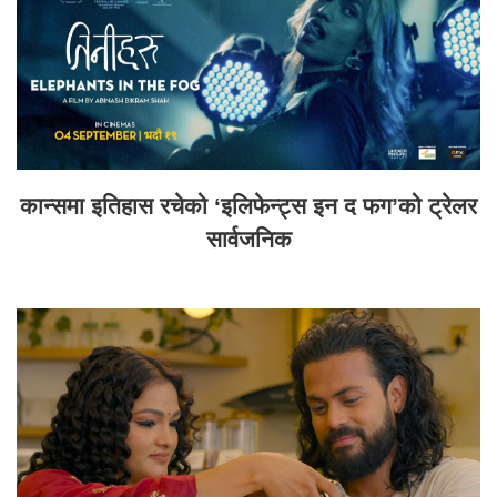
कान्समा इतिहास रचेको ‘इलिफेन्ट्स इन द फग’को ट्रेलर
सार्वजनिक