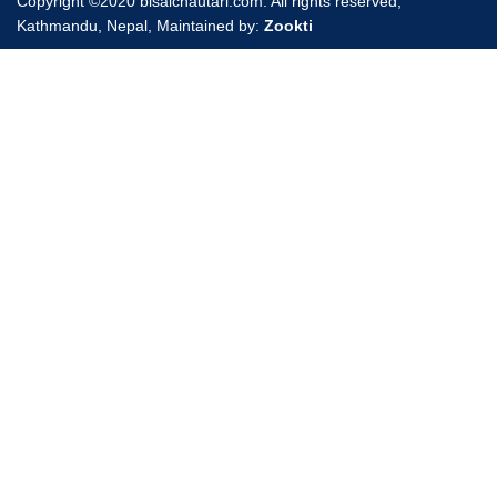
Copyright ©2020 bisalchautari.com. All rights reserved,
Kathmandu, Nepal, Maintained by:
Zookti