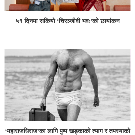
५१ दिनमा सकियो ‘चिरञ्जीवी भवः’को छायांकन
‘महाराजधिराज’का लागि पुष्प खड्काको त्याग र तपस्याको