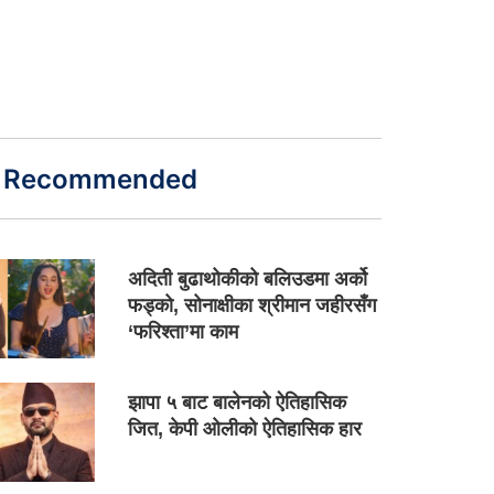
Recommended
अदिती बुढाथोकीको बलिउडमा अर्को
फड्को, सोनाक्षीका श्रीमान जहीरसँग
‘फरिश्ता’मा काम
झापा ५ बाट बालेनको ऐतिहासिक
जित, केपी ओलीको ऐतिहासिक हार