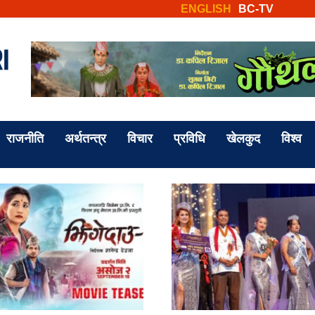
ENGLISH
BC-TV
राजनीति
अर्थतन्त्र
विचार
प्रविधि
खेलकुद
विश्व