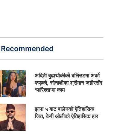
Recommended
अदिती बुढाथोकीको बलिउडमा अर्को
फड्को, सोनाक्षीका श्रीमान जहीरसँग
‘फरिश्ता’मा काम
झापा ५ बाट बालेनको ऐतिहासिक
जित, केपी ओलीको ऐतिहासिक हार