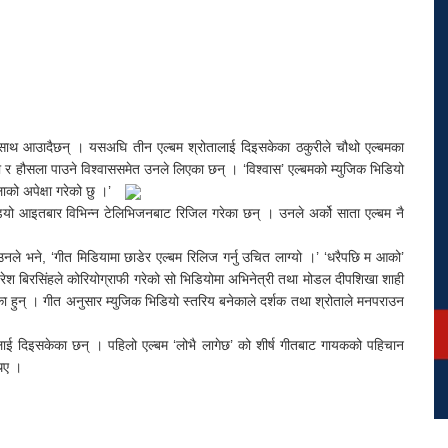
 साथ आउादैछन् । यसअघि तीन एल्बम श्रोतालाई दिइसकेका ठकुरीले चौथो एल्बमका
या र हौसला पाउने विश्वाससमेत उनले लिएका छन् । ‘विश्वास’ एल्बमको म्युजिक भिडियो
ाको अपेक्षा गरेको छु ।’
डियो आइतबार विभिन्न टेलिभिजनबाट रिजिल गरेका छन् । उनले अर्को साता एल्बम नै
उनले भने, ‘गीत मिडियामा छाडेर एल्बम रिलिज गर्नु उचित लाग्यो ।’ ‘धरैपछि म आको’
नरेश बिरसिंहले कोरियोग्राफी गरेको सो भिडियोमा अभिनेत्री तथा मोडल दीपशिखा शाही
ा हुन् । गीत अनुसार म्युजिक भिडियो स्तरिय बनेकाले दर्शक तथा श्रोताले मनपराउन
तालाई दिइसकेका छन् । पहिलो एल्बम ‘लोभै लागेछ’ को शीर्ष गीतबाट गायकको पहिचान
थिए ।