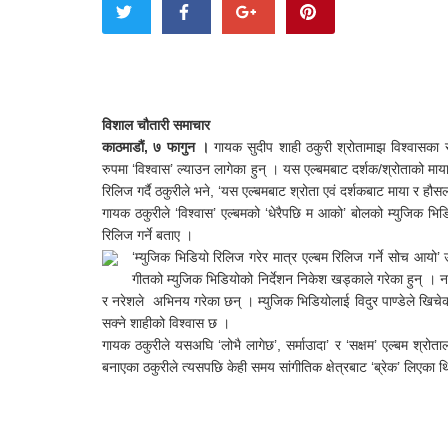
विशाल चौतारी समाचार
काठमाडौं, ७ फागुन ।
गायक सुदीप शाही ठकुरी श्रोतामाझ विश्वासका
रुपमा ‘विश्वास’ ल्याउन लागेका हुन् । यस एल्बमबाट दर्शक/श्रोताको मा
रिलिज गर्दै ठकुरीले भने, ‘यस एल्बमबाट श्रोता एवं दर्शकबाट माया र हौसल
गायक ठकुरीले ‘विश्वास’ एल्बमको ‘धेरैपछि म आको’ बोलको म्युजिक भि
रिलिज गर्ने बताए ।
‘म्युजिक भिडियो रिलिज गरेर मात्र एल्बम रिलिज गर्ने सोच आयो’ 
गीतको म्युजिक भिडियोको निर्देशन निकेश खड्काले गरेका हुन् । 
र नरेशले अभिनय गरेका छन् । म्युजिक भिडियोलाई विदुर पाण्डेले खिचेक
सक्ने शाहीको विश्वास छ ।
गायक ठकुरीले यसअघि ‘लोभै लागेछ’, सर्माउादा’ र ‘सक्षम’ एल्बम श्रो
बनाएका ठकुरीले त्यसपछि केही समय सांगीतिक क्षेत्रबाट ‘ब्रेक’ लिएका 