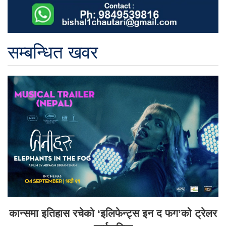
सम्बन्धित खवर
कान्समा इतिहास रचेको ‘इलिफेन्ट्स इन द फग’को ट्रेलर