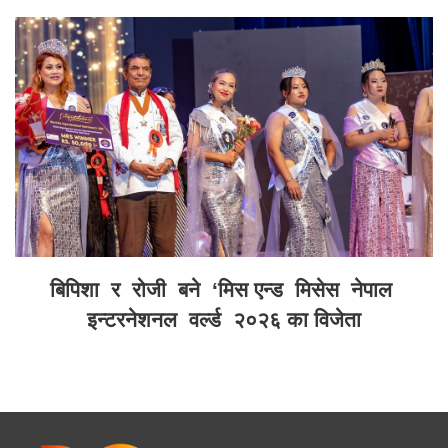
बिपिशा र रोजी बने ‘मिस एन्ड मिसेस नेपाल
इन्टरनेशनल वर्ल्ड २०२६ का विजेता