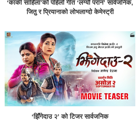
‘कार्की साहिँला’को पहिलो गीत ‘लग्यौ परान’ सार्वजनिक,
जितु र प्रियानाको लोभलाग्दो केमेस्ट्री
‘झिँगेदाउ २’ को टिजर सार्वजनिक