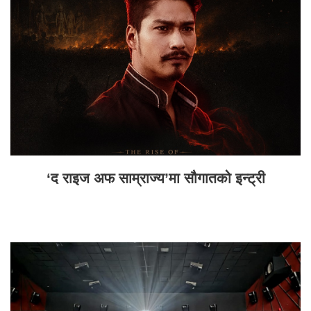
‘द राइज अफ साम्राज्य’मा सौगातको इन्ट्री