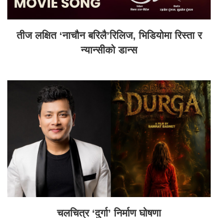
तीज लक्षित ‘नाचौन बरिलै’रिलिज, भिडियोमा रिस्ता र
न्यान्सीको डान्स
चलचित्र ‘दुर्गा’ निर्माण घोषणा