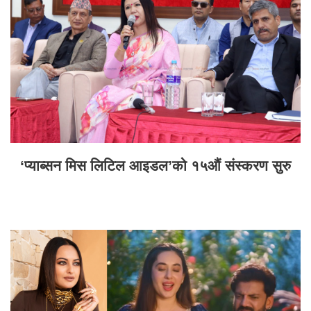
‘प्याब्सन मिस लिटिल आइडल’को १५औं संस्करण सुरु