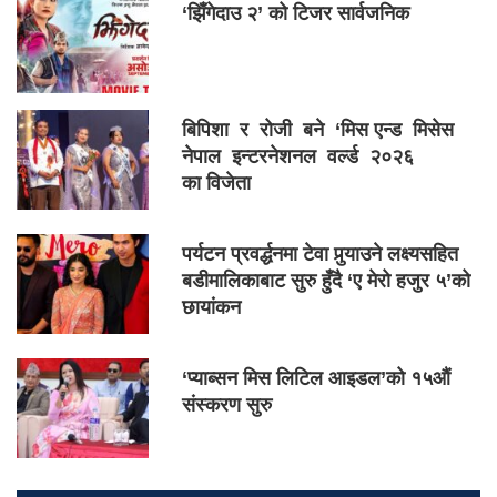
‘झिँगेदाउ २’ को टिजर सार्वजनिक
बिपिशा र रोजी बने ‘मिस एन्ड मिसेस
नेपाल इन्टरनेशनल वर्ल्ड २०२६
का विजेता
पर्यटन प्रवर्द्धनमा टेवा पुर्‍याउने लक्ष्यसहित
बडीमालिकाबाट सुरु हुँदै ‘ए मेरो हजुर ५’को
छायांकन
‘प्याब्सन मिस लिटिल आइडल’को १५औं
संस्करण सुरु