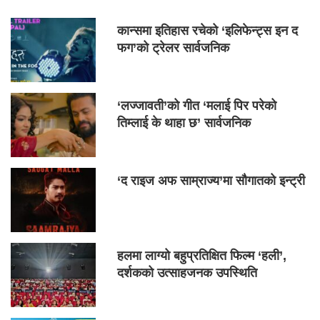
कान्समा इतिहास रचेको ‘इलिफेन्ट्स इन द
फग’को ट्रेलर सार्वजनिक
‘लज्जावती’को गीत ‘मलाई पिर परेको
तिम्लाई के थाहा छ’ सार्वजनिक
‘द राइज अफ साम्राज्य’मा सौगातको इन्ट्री
हलमा लाग्यो बहुप्रतिक्षित फिल्म ‘हली’,
दर्शकको उत्साहजनक उपस्थिति