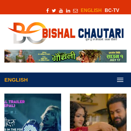
ENGLISH
BC-TV
ENGLISH
Toggl
navig