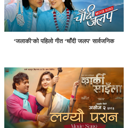
‘जलाकी’को पहिलो गीत ‘चाँदी जलप’ सार्वजनिक