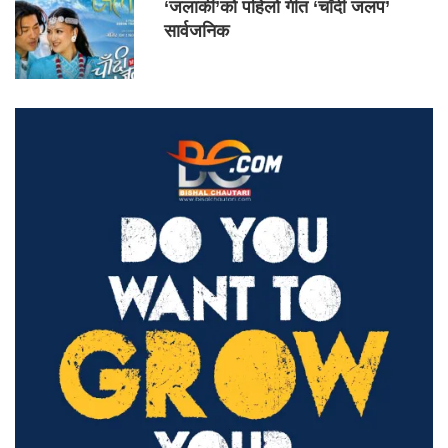
‘जलाकी’को पहिलो गीत ‘चाँदी जलप’
सार्वजनिक