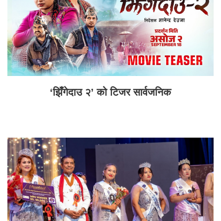
‘झिँगेदाउ २’ को टिजर सार्वजनिक