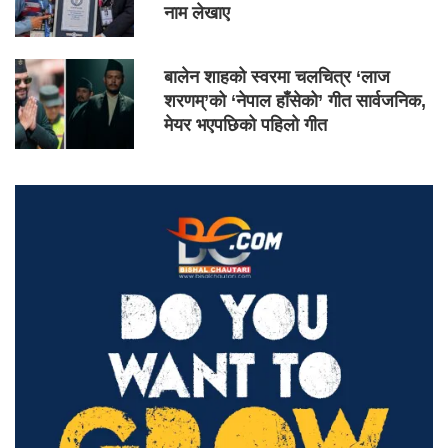
नाम लेखाए
बालेन शाहको स्वरमा चलचित्र ‘लाज
शरणम्’को ‘नेपाल हाँसेको’ गीत सार्वजनिक,
मेयर भएपछिको पहिलो गीत