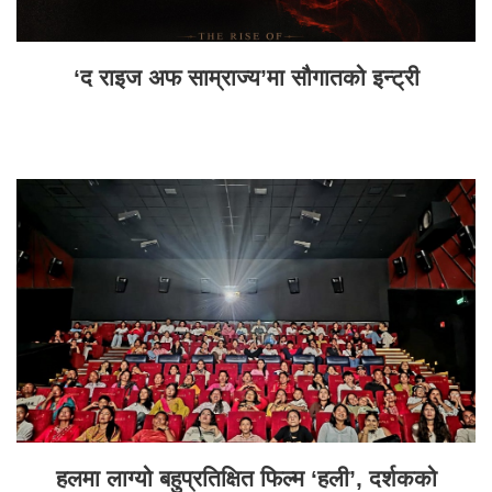
‘द राइज अफ साम्राज्य’मा सौगातको इन्ट्री
हलमा लाग्यो बहुप्रतिक्षित फिल्म ‘हली’, दर्शकको