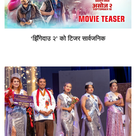
‘झिँगेदाउ २’ को टिजर सार्वजनिक