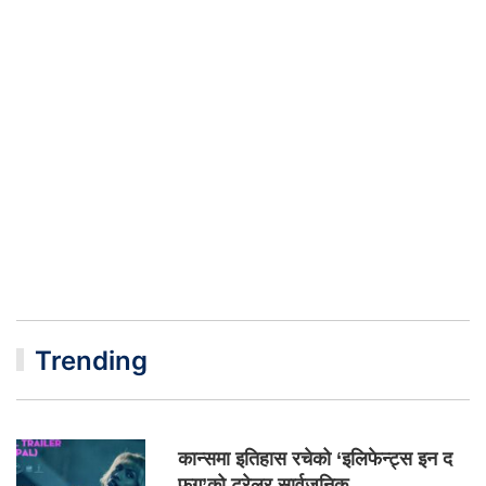
Trending
कान्समा इतिहास रचेको ‘इलिफेन्ट्स इन द
फग’को ट्रेलर सार्वजनिक