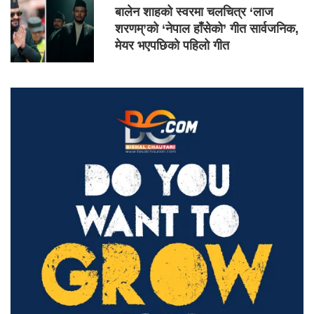
बालेन शाहको स्वरमा चलचित्र ‘लाज
शरणम्’को ‘नेपाल हाँसेको’ गीत सार्वजनिक,
मेयर भएपछिको पहिलो गीत