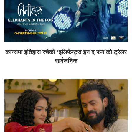
कान्समा इतिहास रचेको ‘इलिफेन्ट्स इन द फग’को ट्रेलर
सार्वजनिक