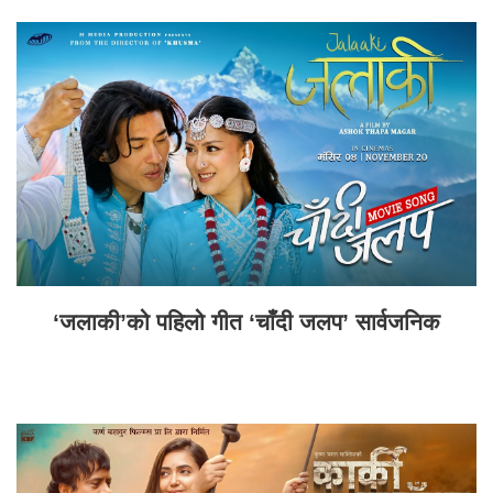
‘जलाकी’को पहिलो गीत ‘चाँदी जलप’ सार्वजनिक