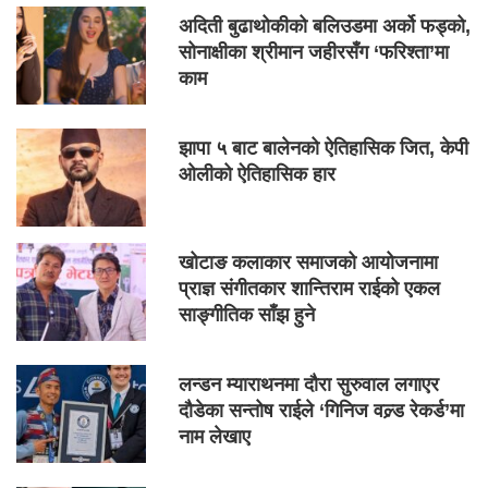
अदिती बुढाथोकीको बलिउडमा अर्को फड्को,
सोनाक्षीका श्रीमान जहीरसँग ‘फरिश्ता’मा
काम
झापा ५ बाट बालेनको ऐतिहासिक जित, केपी
ओलीको ऐतिहासिक हार
खोटाङ कलाकार समाजको आयोजनामा
प्राज्ञ संगीतकार शान्तिराम राईको एकल
साङ्गीतिक साँझ हुने
लन्डन म्याराथनमा दौरा सुरुवाल लगाएर
दौडेका सन्तोष राईले ‘गिनिज वल्र्ड रेकर्ड’मा
नाम लेखाए