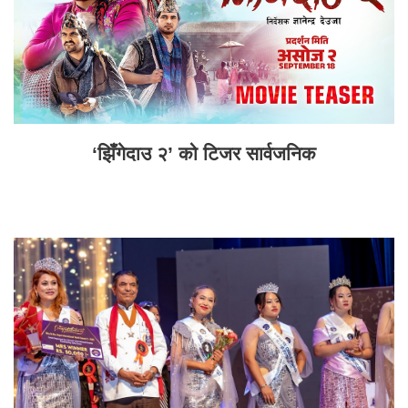
‘झिँगेदाउ २’ को टिजर सार्वजनिक