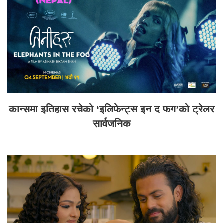
कान्समा इतिहास रचेको ‘इलिफेन्ट्स इन द फग’को ट्रेलर
सार्वजनिक