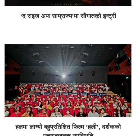
‘द राइज अफ साम्राज्य’मा सौगातको इन्ट्री
हलमा लाग्यो बहुप्रतिक्षित फिल्म ‘हली’, दर्शकको
उत्साहजनक उपस्थिति