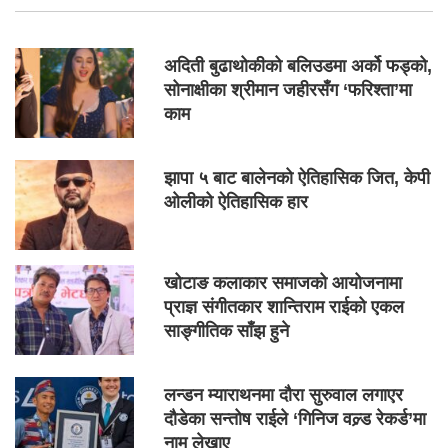
अदिती बुढाथोकीको बलिउडमा अर्को फड्को,
सोनाक्षीका श्रीमान जहीरसँग ‘फरिश्ता’मा
काम
झापा ५ बाट बालेनको ऐतिहासिक जित, केपी
ओलीको ऐतिहासिक हार
खोटाङ कलाकार समाजको आयोजनामा
प्राज्ञ संगीतकार शान्तिराम राईको एकल
साङ्गीतिक साँझ हुने
लन्डन म्याराथनमा दौरा सुरुवाल लगाएर
दौडेका सन्तोष राईले ‘गिनिज वल्र्ड रेकर्ड’मा
नाम लेखाए