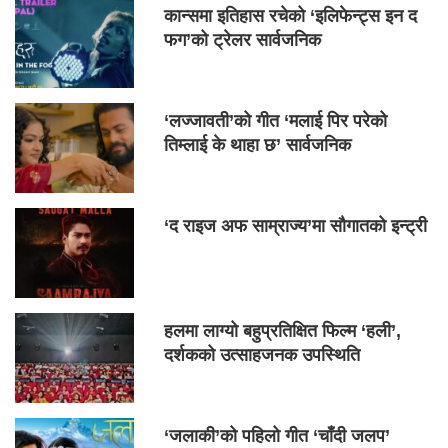
कान्समा इतिहास रचेको ‘इलिफेन्ट्स इन द
फग’को ट्रेलर सार्वजनिक
‘लज्जावती’को गीत ‘मलाई पिर परेको
तिम्लाई के थाहा छ’ सार्वजनिक
‘द राइज अफ साम्राज्य’मा सौगातको इन्ट्री
हलमा लाग्यो बहुप्रतिक्षित फिल्म ‘हली’,
दर्शकको उत्साहजनक उपस्थिति
‘जलाकी’को पहिलो गीत ‘चाँदी जलप’