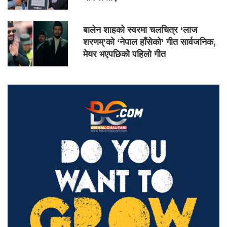
बालेन शाहको स्वरमा चलचित्र ‘लाज
शरणम्’को ‘नेपाल हाँसेको’ गीत सार्वजनिक,
मेयर भएपछिको पहिलो गीत