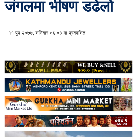
जंगलमा भीषण डढेलो
- ११ पुष २०७७, शनिबार ०६:०३ मा प्रकाशित