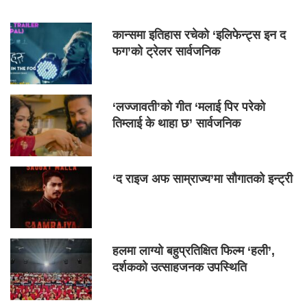
कान्समा इतिहास रचेको ‘इलिफेन्ट्स इन द
फग’को ट्रेलर सार्वजनिक
‘लज्जावती’को गीत ‘मलाई पिर परेको
तिम्लाई के थाहा छ’ सार्वजनिक
‘द राइज अफ साम्राज्य’मा सौगातको इन्ट्री
हलमा लाग्यो बहुप्रतिक्षित फिल्म ‘हली’,
दर्शकको उत्साहजनक उपस्थिति