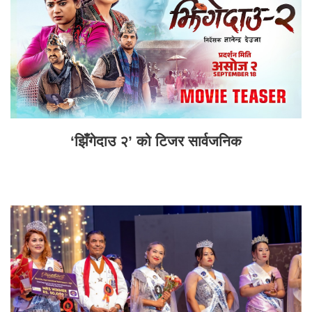
‘झिँगेदाउ २’ को टिजर सार्वजनिक