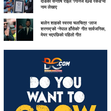
दौडेका सन्तोष राईले ‘गिनिज वल्र्ड रेकर्ड’मा
नाम लेखाए
बालेन शाहको स्वरमा चलचित्र ‘लाज
शरणम्’को ‘नेपाल हाँसेको’ गीत सार्वजनिक,
मेयर भएपछिको पहिलो गीत