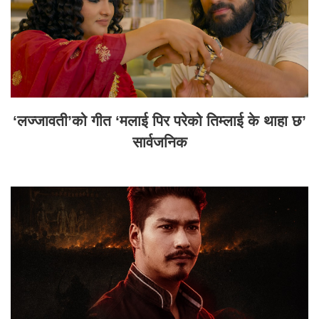
‘लज्जावती’को गीत ‘मलाई पिर परेको तिम्लाई के थाहा छ’
सार्वजनिक