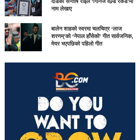
दौडेका सन्तोष राईले ‘गिनिज वल्र्ड रेकर्ड’मा
नाम लेखाए
बालेन शाहको स्वरमा चलचित्र ‘लाज
शरणम्’को ‘नेपाल हाँसेको’ गीत सार्वजनिक,
मेयर भएपछिको पहिलो गीत