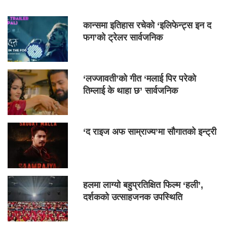
कान्समा इतिहास रचेको ‘इलिफेन्ट्स इन द
फग’को ट्रेलर सार्वजनिक
‘लज्जावती’को गीत ‘मलाई पिर परेको
तिम्लाई के थाहा छ’ सार्वजनिक
‘द राइज अफ साम्राज्य’मा सौगातको इन्ट्री
हलमा लाग्यो बहुप्रतिक्षित फिल्म ‘हली’,
दर्शकको उत्साहजनक उपस्थिति