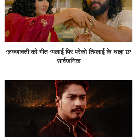
‘लज्जावती’को गीत ‘मलाई पिर परेको तिम्लाई के थाहा छ’
सार्वजनिक