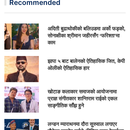
Recommended
अदिती बुढाथोकीको बलिउडमा अर्को फड्को,
सोनाक्षीका श्रीमान जहीरसँग ‘फरिश्ता’मा
काम
झापा ५ बाट बालेनको ऐतिहासिक जित, केपी
ओलीको ऐतिहासिक हार
खोटाङ कलाकार समाजको आयोजनामा
प्राज्ञ संगीतकार शान्तिराम राईको एकल
साङ्गीतिक साँझ हुने
लन्डन म्याराथनमा दौरा सुरुवाल लगाएर