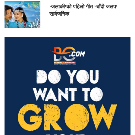
‘जलाकी’को पहिलो गीत ‘चाँदी जलप’
सार्वजनिक