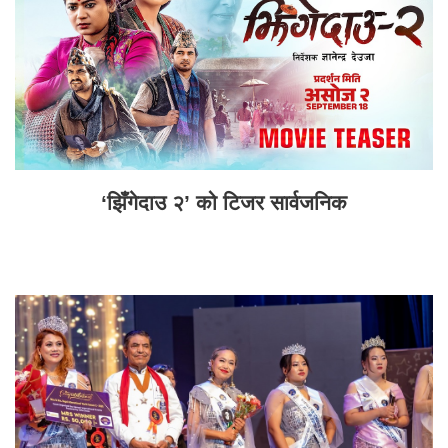
‘झिँगेदाउ २’ को टिजर सार्वजनिक