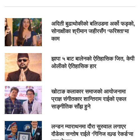
अदिती बुढाथोकीको बलिउडमा अर्को फड्को,
सोनाक्षीका श्रीमान जहीरसँग ‘फरिश्ता’मा
काम
झापा ५ बाट बालेनको ऐतिहासिक जित, केपी
ओलीको ऐतिहासिक हार
खोटाङ कलाकार समाजको आयोजनामा
प्राज्ञ संगीतकार शान्तिराम राईको एकल
साङ्गीतिक साँझ हुने
लन्डन म्याराथनमा दौरा सुरुवाल लगाएर
दौडेका सन्तोष राईले ‘गिनिज वल्र्ड रेकर्ड’मा