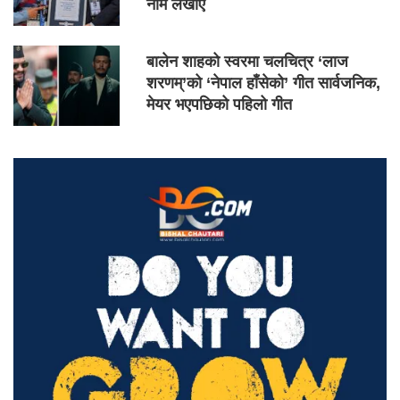
नाम लेखाए
बालेन शाहको स्वरमा चलचित्र ‘लाज
शरणम्’को ‘नेपाल हाँसेको’ गीत सार्वजनिक,
मेयर भएपछिको पहिलो गीत