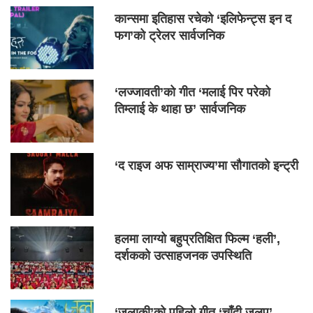
कान्समा इतिहास रचेको ‘इलिफेन्ट्स इन द
फग’को ट्रेलर सार्वजनिक
‘लज्जावती’को गीत ‘मलाई पिर परेको
तिम्लाई के थाहा छ’ सार्वजनिक
‘द राइज अफ साम्राज्य’मा सौगातको इन्ट्री
हलमा लाग्यो बहुप्रतिक्षित फिल्म ‘हली’,
दर्शकको उत्साहजनक उपस्थिति
‘जलाकी’को पहिलो गीत ‘चाँदी जलप’