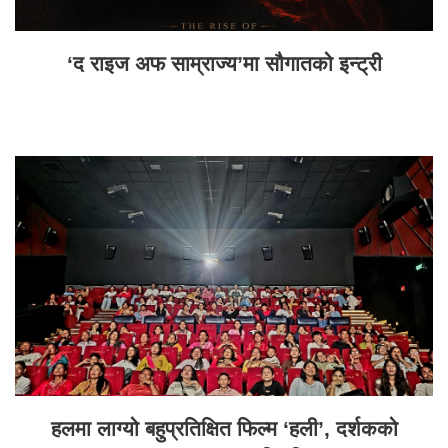
‘द राइज अफ साम्राज्य’मा सौगातको इन्ट्री
हलमा लाग्यो बहुप्रतिक्षित फिल्म ‘हली’, दर्शकको