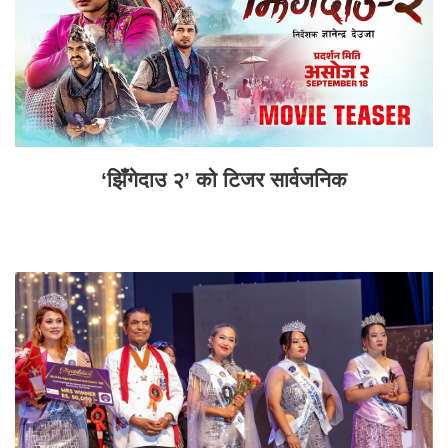
‘झिँगेदाउ २’ को टिजर सार्वजनिक